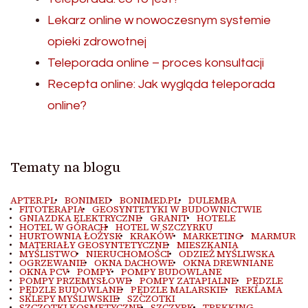
Lekarz online w nowoczesnym systemie
opieki zdrowotnej
Teleporada online – proces konsultacji
Recepta online: Jak wygląda teleporada
online?
Tematy na blogu
APTER.PL
BONIMED
BONIMED.PL
DULEMBA
FITOTERAPIA
GEOSYNTETYKI W BUDOWNICTWIE
GNIAZDKA ELEKTRYCZNE
GRANIT
HOTELE
HOTEL W GÓRACH
HOTEL W SZCZYRKU
HURTOWNIA ŁOŻYSK
KRAKÓW
MARKETING
MARMUR
MATERIAŁY GEOSYNTETYCZNE
MIESZKANIA
MYŚLISTWO
NIERUCHOMOŚCI
ODZIEŻ MYŚLIWSKA
OGRZEWANIE
OKNA DACHOWE
OKNA DREWNIANE
OKNA PCV
POMPY
POMPY BUDOWLANE
POMPY PRZEMYSŁOWE
POMPY ZATAPIALNE
PĘDZLE
PĘDZLE BUDOWLANE
PĘDZLE MALARSKIE
REKLAMA
SKLEPY MYŚLIWSKIE
SZCZOTKI
SZCZOTKI KOSMETYCZNE
SZCZYRK
TREKKING