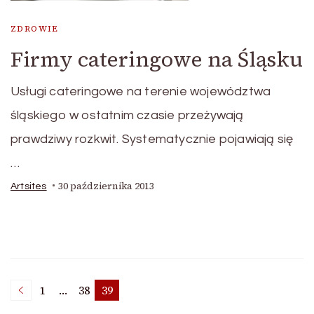
ZDROWIE
Firmy cateringowe na Śląsku
Usługi cateringowe na terenie województwa
śląskiego w ostatnim czasie przeżywają
prawdziwy rozkwit. Systematycznie pojawiają się
…
30 października 2013
Artsites
Stronicowanie
1
…
38
39
Strona
Strona
Strona