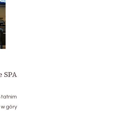
e SPA
statnim
d w góry