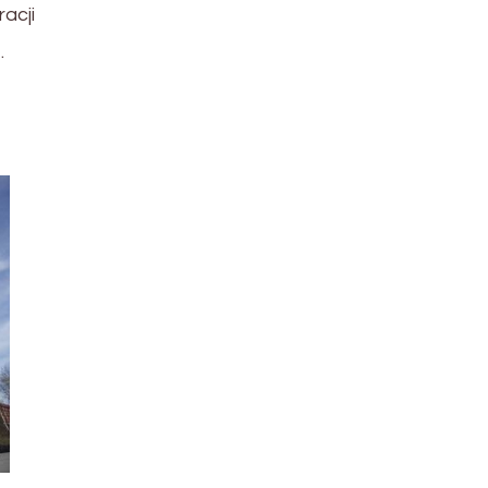
acji
…