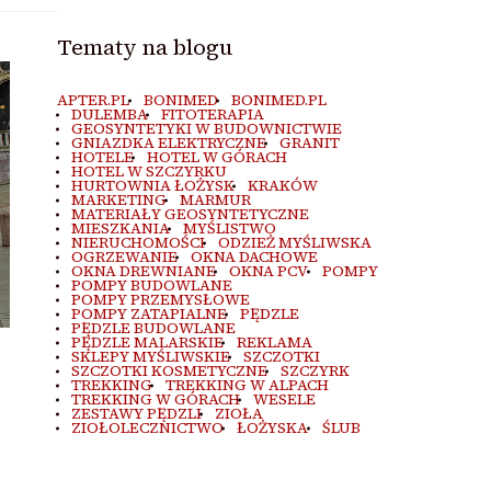
Tematy na blogu
APTER.PL
BONIMED
BONIMED.PL
DULEMBA
FITOTERAPIA
GEOSYNTETYKI W BUDOWNICTWIE
GNIAZDKA ELEKTRYCZNE
GRANIT
HOTELE
HOTEL W GÓRACH
HOTEL W SZCZYRKU
HURTOWNIA ŁOŻYSK
KRAKÓW
MARKETING
MARMUR
MATERIAŁY GEOSYNTETYCZNE
MIESZKANIA
MYŚLISTWO
NIERUCHOMOŚCI
ODZIEŻ MYŚLIWSKA
OGRZEWANIE
OKNA DACHOWE
OKNA DREWNIANE
OKNA PCV
POMPY
POMPY BUDOWLANE
POMPY PRZEMYSŁOWE
POMPY ZATAPIALNE
PĘDZLE
PĘDZLE BUDOWLANE
PĘDZLE MALARSKIE
REKLAMA
SKLEPY MYŚLIWSKIE
SZCZOTKI
SZCZOTKI KOSMETYCZNE
SZCZYRK
TREKKING
TREKKING W ALPACH
TREKKING W GÓRACH
WESELE
ZESTAWY PĘDZLI
ZIOŁA
ZIOŁOLECZNICTWO
ŁOŻYSKA
ŚLUB