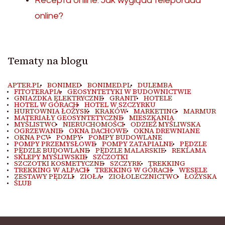
Recepta online: Jak wygląda teleporada
online?
Tematy na blogu
APTER.PL
BONIMED
BONIMED.PL
DULEMBA
FITOTERAPIA
GEOSYNTETYKI W BUDOWNICTWIE
GNIAZDKA ELEKTRYCZNE
GRANIT
HOTELE
HOTEL W GÓRACH
HOTEL W SZCZYRKU
HURTOWNIA ŁOŻYSK
KRAKÓW
MARKETING
MARMUR
MATERIAŁY GEOSYNTETYCZNE
MIESZKANIA
MYŚLISTWO
NIERUCHOMOŚCI
ODZIEŻ MYŚLIWSKA
OGRZEWANIE
OKNA DACHOWE
OKNA DREWNIANE
OKNA PCV
POMPY
POMPY BUDOWLANE
POMPY PRZEMYSŁOWE
POMPY ZATAPIALNE
PĘDZLE
PĘDZLE BUDOWLANE
PĘDZLE MALARSKIE
REKLAMA
SKLEPY MYŚLIWSKIE
SZCZOTKI
SZCZOTKI KOSMETYCZNE
SZCZYRK
TREKKING
TREKKING W ALPACH
TREKKING W GÓRACH
WESELE
ZESTAWY PĘDZLI
ZIOŁA
ZIOŁOLECZNICTWO
ŁOŻYSKA
ŚLUB