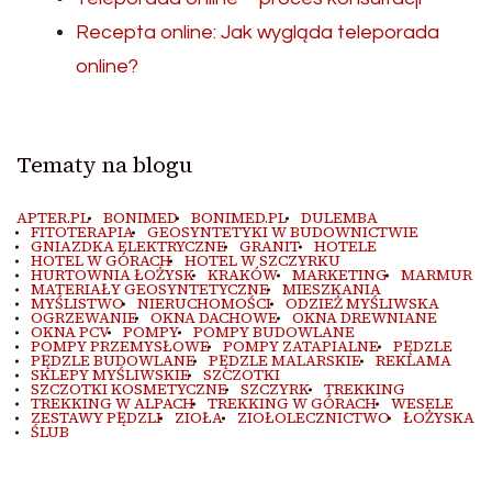
Recepta online: Jak wygląda teleporada
online?
Tematy na blogu
APTER.PL
BONIMED
BONIMED.PL
DULEMBA
FITOTERAPIA
GEOSYNTETYKI W BUDOWNICTWIE
GNIAZDKA ELEKTRYCZNE
GRANIT
HOTELE
HOTEL W GÓRACH
HOTEL W SZCZYRKU
HURTOWNIA ŁOŻYSK
KRAKÓW
MARKETING
MARMUR
MATERIAŁY GEOSYNTETYCZNE
MIESZKANIA
MYŚLISTWO
NIERUCHOMOŚCI
ODZIEŻ MYŚLIWSKA
OGRZEWANIE
OKNA DACHOWE
OKNA DREWNIANE
OKNA PCV
POMPY
POMPY BUDOWLANE
POMPY PRZEMYSŁOWE
POMPY ZATAPIALNE
PĘDZLE
PĘDZLE BUDOWLANE
PĘDZLE MALARSKIE
REKLAMA
SKLEPY MYŚLIWSKIE
SZCZOTKI
SZCZOTKI KOSMETYCZNE
SZCZYRK
TREKKING
TREKKING W ALPACH
TREKKING W GÓRACH
WESELE
ZESTAWY PĘDZLI
ZIOŁA
ZIOŁOLECZNICTWO
ŁOŻYSKA
ŚLUB