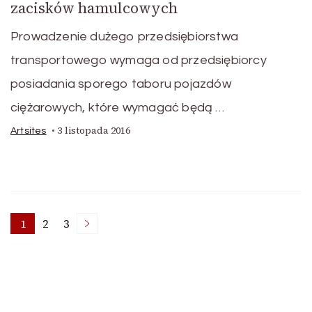
zacisków hamulcowych
Prowadzenie dużego przedsiębiorstwa
transportowego wymaga od przedsiębiorcy
posiadania sporego taboru pojazdów
ciężarowych, które wymagać będą …
3 listopada 2016
Artsites
Stronicowanie
1
2
3
Strona
Strona
Strona
wpisów