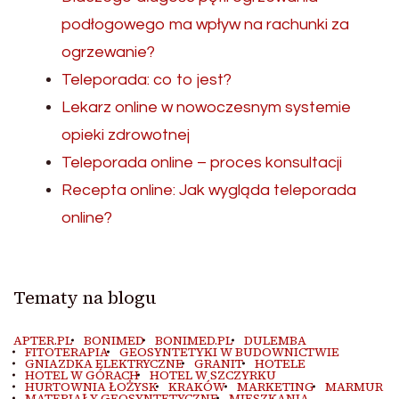
podłogowego ma wpływ na rachunki za
ogrzewanie?
Teleporada: co to jest?
Lekarz online w nowoczesnym systemie
opieki zdrowotnej
Teleporada online – proces konsultacji
Recepta online: Jak wygląda teleporada
online?
Tematy na blogu
APTER.PL
BONIMED
BONIMED.PL
DULEMBA
FITOTERAPIA
GEOSYNTETYKI W BUDOWNICTWIE
GNIAZDKA ELEKTRYCZNE
GRANIT
HOTELE
HOTEL W GÓRACH
HOTEL W SZCZYRKU
HURTOWNIA ŁOŻYSK
KRAKÓW
MARKETING
MARMUR
MATERIAŁY GEOSYNTETYCZNE
MIESZKANIA