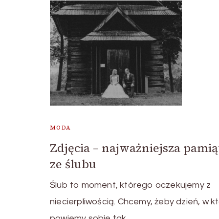
MODA
Zdjęcia – najważniejsza pamią
ze ślubu
Ślub to moment, którego oczekujemy z
niecierpliwością. Chcemy, żeby dzień, w k
powiemy sobie tak, …