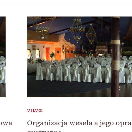
USŁUGI
łowa
Organizacja wesela a jego opr