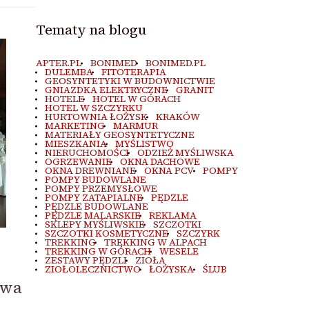
Tematy na blogu
APTER.PL
BONIMED
BONIMED.PL
DULEMBA
FITOTERAPIA
GEOSYNTETYKI W BUDOWNICTWIE
GNIAZDKA ELEKTRYCZNE
GRANIT
HOTELE
HOTEL W GÓRACH
HOTEL W SZCZYRKU
HURTOWNIA ŁOŻYSK
KRAKÓW
MARKETING
MARMUR
MATERIAŁY GEOSYNTETYCZNE
MIESZKANIA
MYŚLISTWO
NIERUCHOMOŚCI
ODZIEŻ MYŚLIWSKA
OGRZEWANIE
OKNA DACHOWE
OKNA DREWNIANE
OKNA PCV
POMPY
POMPY BUDOWLANE
POMPY PRZEMYSŁOWE
POMPY ZATAPIALNE
PĘDZLE
PĘDZLE BUDOWLANE
PĘDZLE MALARSKIE
REKLAMA
SKLEPY MYŚLIWSKIE
SZCZOTKI
SZCZOTKI KOSMETYCZNE
SZCZYRK
TREKKING
TREKKING W ALPACH
TREKKING W GÓRACH
WESELE
ZESTAWY PĘDZLI
ZIOŁA
ZIOŁOLECZNICTWO
ŁOŻYSKA
ŚLUB
awa