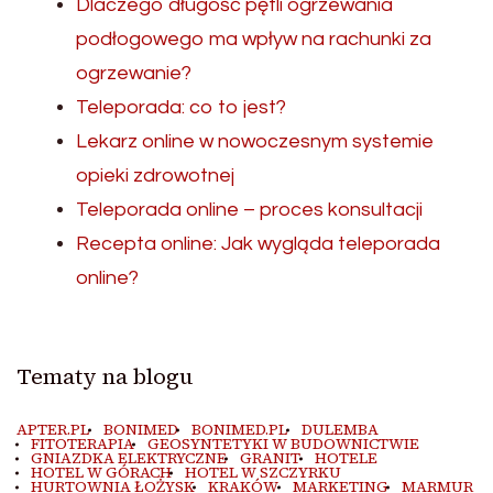
Dlaczego długość pętli ogrzewania
podłogowego ma wpływ na rachunki za
ogrzewanie?
Teleporada: co to jest?
Lekarz online w nowoczesnym systemie
opieki zdrowotnej
Teleporada online – proces konsultacji
Recepta online: Jak wygląda teleporada
online?
Tematy na blogu
APTER.PL
BONIMED
BONIMED.PL
DULEMBA
FITOTERAPIA
GEOSYNTETYKI W BUDOWNICTWIE
GNIAZDKA ELEKTRYCZNE
GRANIT
HOTELE
HOTEL W GÓRACH
HOTEL W SZCZYRKU
HURTOWNIA ŁOŻYSK
KRAKÓW
MARKETING
MARMUR