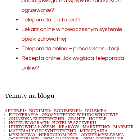
podłogowego ma wpływ na rachunki za
ogrzewanie?
Teleporada: co to jest?
Lekarz online w nowoczesnym systemie
opieki zdrowotnej
Teleporada online – proces konsultacji
Recepta online: Jak wygląda teleporada
online?
Tematy na blogu
APTER.PL
BONIMED
BONIMED.PL
DULEMBA
FITOTERAPIA
GEOSYNTETYKI W BUDOWNICTWIE
GNIAZDKA ELEKTRYCZNE
GRANIT
HOTELE
HOTEL W GÓRACH
HOTEL W SZCZYRKU
HURTOWNIA ŁOŻYSK
KRAKÓW
MARKETING
MARMUR
MATERIAŁY GEOSYNTETYCZNE
MIESZKANIA
MYŚLISTWO
NIERUCHOMOŚCI
ODZIEŻ MYŚLIWSKA
OGRZEWANIE
OKNA DACHOWE
OKNA DREWNIANE