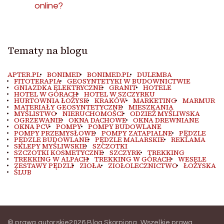
online?
Tematy na blogu
APTER.PL
BONIMED
BONIMED.PL
DULEMBA
FITOTERAPIA
GEOSYNTETYKI W BUDOWNICTWIE
GNIAZDKA ELEKTRYCZNE
GRANIT
HOTELE
HOTEL W GÓRACH
HOTEL W SZCZYRKU
HURTOWNIA ŁOŻYSK
KRAKÓW
MARKETING
MARMUR
MATERIAŁY GEOSYNTETYCZNE
MIESZKANIA
MYŚLISTWO
NIERUCHOMOŚCI
ODZIEŻ MYŚLIWSKA
OGRZEWANIE
OKNA DACHOWE
OKNA DREWNIANE
OKNA PCV
POMPY
POMPY BUDOWLANE
POMPY PRZEMYSŁOWE
POMPY ZATAPIALNE
PĘDZLE
PĘDZLE BUDOWLANE
PĘDZLE MALARSKIE
REKLAMA
SKLEPY MYŚLIWSKIE
SZCZOTKI
SZCZOTKI KOSMETYCZNE
SZCZYRK
TREKKING
TREKKING W ALPACH
TREKKING W GÓRACH
WESELE
ZESTAWY PĘDZLI
ZIOŁA
ZIOŁOLECZNICTWO
ŁOŻYSKA
ŚLUB
© prawa autorskie2026
Blog Skorpiona
. Wszelkie prawa