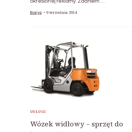
określonej reklamy. Zdaniem …
9 września 2014
Barys
USŁUGI
Wózek widłowy – sprzęt do