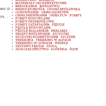
MATERIAŁY GEOSYNTETYCZNE
MIESZKANIA
MYŚLISTWO
owo a
NIERUCHOMOŚCI
ODZIEŻ MYŚLIWSKA
OGRZEWANIE
OKNA DACHOWE
OKNA DREWNIANE
OKNA PCV
POMPY
ni. …
POMPY BUDOWLANE
POMPY PRZEMYSŁOWE
POMPY ZATAPIALNE
PĘDZLE
PĘDZLE BUDOWLANE
PĘDZLE MALARSKIE
REKLAMA
SKLEPY MYŚLIWSKIE
SZCZOTKI
SZCZOTKI KOSMETYCZNE
SZCZYRK
TREKKING
TREKKING W ALPACH
TREKKING W GÓRACH
WESELE
ZESTAWY PĘDZLI
ZIOŁA
ZIOŁOLECZNICTWO
ŁOŻYSKA
ŚLUB