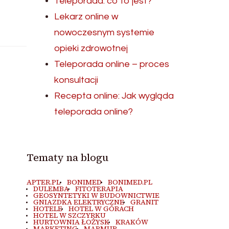
Teleporada: co to jest?
Lekarz online w
nowoczesnym systemie
opieki zdrowotnej
Teleporada online – proces
konsultacji
Recepta online: Jak wygląda
teleporada online?
Tematy na blogu
APTER.PL
BONIMED
BONIMED.PL
DULEMBA
FITOTERAPIA
GEOSYNTETYKI W BUDOWNICTWIE
GNIAZDKA ELEKTRYCZNE
GRANIT
HOTELE
HOTEL W GÓRACH
HOTEL W SZCZYRKU
HURTOWNIA ŁOŻYSK
KRAKÓW
MARKETING
MARMUR