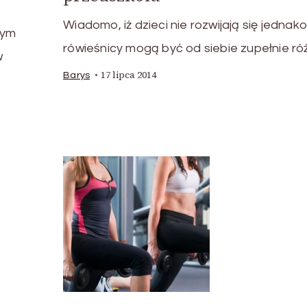
Wiadomo, iż dzieci nie rozwijają się jednak
nym
rówieśnicy mogą być od siebie zupełnie róż
w
17 lipca 2014
Barys