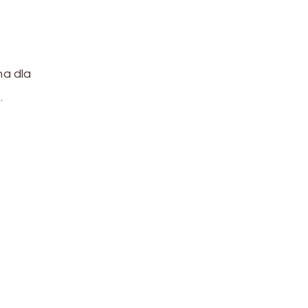
na dla
…