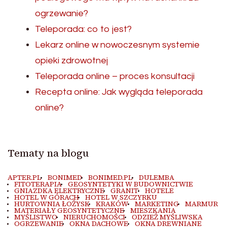
ogrzewanie?
Teleporada: co to jest?
Lekarz online w nowoczesnym systemie
opieki zdrowotnej
Teleporada online – proces konsultacji
Recepta online: Jak wygląda teleporada
online?
Tematy na blogu
APTER.PL
BONIMED
BONIMED.PL
DULEMBA
FITOTERAPIA
GEOSYNTETYKI W BUDOWNICTWIE
GNIAZDKA ELEKTRYCZNE
GRANIT
HOTELE
HOTEL W GÓRACH
HOTEL W SZCZYRKU
HURTOWNIA ŁOŻYSK
KRAKÓW
MARKETING
MARMUR
MATERIAŁY GEOSYNTETYCZNE
MIESZKANIA
MYŚLISTWO
NIERUCHOMOŚCI
ODZIEŻ MYŚLIWSKA
OGRZEWANIE
OKNA DACHOWE
OKNA DREWNIANE