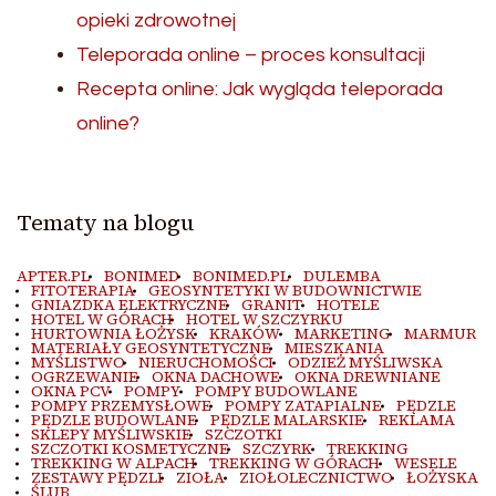
opieki zdrowotnej
Teleporada online – proces konsultacji
Recepta online: Jak wygląda teleporada
online?
Tematy na blogu
APTER.PL
BONIMED
BONIMED.PL
DULEMBA
FITOTERAPIA
GEOSYNTETYKI W BUDOWNICTWIE
GNIAZDKA ELEKTRYCZNE
GRANIT
HOTELE
HOTEL W GÓRACH
HOTEL W SZCZYRKU
HURTOWNIA ŁOŻYSK
KRAKÓW
MARKETING
MARMUR
MATERIAŁY GEOSYNTETYCZNE
MIESZKANIA
MYŚLISTWO
NIERUCHOMOŚCI
ODZIEŻ MYŚLIWSKA
OGRZEWANIE
OKNA DACHOWE
OKNA DREWNIANE
OKNA PCV
POMPY
POMPY BUDOWLANE
POMPY PRZEMYSŁOWE
POMPY ZATAPIALNE
PĘDZLE
PĘDZLE BUDOWLANE
PĘDZLE MALARSKIE
REKLAMA
SKLEPY MYŚLIWSKIE
SZCZOTKI
SZCZOTKI KOSMETYCZNE
SZCZYRK
TREKKING
TREKKING W ALPACH
TREKKING W GÓRACH
WESELE
ZESTAWY PĘDZLI
ZIOŁA
ZIOŁOLECZNICTWO
ŁOŻYSKA
ŚLUB