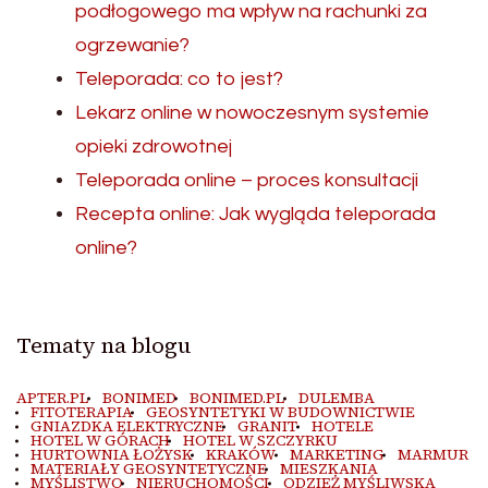
podłogowego ma wpływ na rachunki za
ogrzewanie?
Teleporada: co to jest?
Lekarz online w nowoczesnym systemie
opieki zdrowotnej
Teleporada online – proces konsultacji
Recepta online: Jak wygląda teleporada
online?
Tematy na blogu
APTER.PL
BONIMED
BONIMED.PL
DULEMBA
FITOTERAPIA
GEOSYNTETYKI W BUDOWNICTWIE
GNIAZDKA ELEKTRYCZNE
GRANIT
HOTELE
HOTEL W GÓRACH
HOTEL W SZCZYRKU
HURTOWNIA ŁOŻYSK
KRAKÓW
MARKETING
MARMUR
MATERIAŁY GEOSYNTETYCZNE
MIESZKANIA
MYŚLISTWO
NIERUCHOMOŚCI
ODZIEŻ MYŚLIWSKA