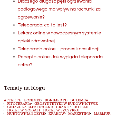
Dlaczego długość pętli ogrzewania
podłogowego ma wpływ na rachunki za
ogrzewanie?
Teleporada: co to jest?
Lekarz online w nowoczesnym systemie
opieki zdrowotnej
Teleporada online – proces konsultacji
Recepta online: Jak wygląda teleporada
online?
Tematy na blogu
APTER.PL
BONIMED
BONIMED.PL
DULEMBA
FITOTERAPIA
GEOSYNTETYKI W BUDOWNICTWIE
GNIAZDKA ELEKTRYCZNE
GRANIT
HOTELE
HOTEL W GÓRACH
HOTEL W SZCZYRKU
HURTOWNIA ŁOŻYSK
KRAKÓW
MARKETING
MARMUR