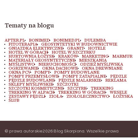
Tematy na blogu
APTER.PL
BONIMED
BONIMED.PL
DULEMBA
FITOTERAPIA
GEOSYNTETYKI W BUDOWNICTWIE
GNIAZDKA ELEKTRYCZNE
GRANIT
HOTELE
HOTEL W GÓRACH
HOTEL W SZCZYRKU
HURTOWNIA ŁOŻYSK
KRAKÓW
MARKETING
MARMUR
MATERIAŁY GEOSYNTETYCZNE
MIESZKANIA
MYŚLISTWO
NIERUCHOMOŚCI
ODZIEŻ MYŚLIWSKA
OGRZEWANIE
OKNA DACHOWE
OKNA DREWNIANE
OKNA PCV
POMPY
POMPY BUDOWLANE
POMPY PRZEMYSŁOWE
POMPY ZATAPIALNE
PĘDZLE
PĘDZLE BUDOWLANE
PĘDZLE MALARSKIE
REKLAMA
SKLEPY MYŚLIWSKIE
SZCZOTKI
SZCZOTKI KOSMETYCZNE
SZCZYRK
TREKKING
TREKKING W ALPACH
TREKKING W GÓRACH
WESELE
ZESTAWY PĘDZLI
ZIOŁA
ZIOŁOLECZNICTWO
ŁOŻYSKA
ŚLUB
© prawa autorskie2026
Blog Skorpiona
. Wszelkie prawa