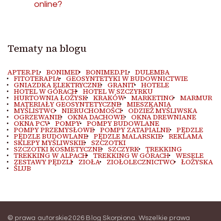
online?
Tematy na blogu
APTER.PL
BONIMED
BONIMED.PL
DULEMBA
FITOTERAPIA
GEOSYNTETYKI W BUDOWNICTWIE
GNIAZDKA ELEKTRYCZNE
GRANIT
HOTELE
HOTEL W GÓRACH
HOTEL W SZCZYRKU
HURTOWNIA ŁOŻYSK
KRAKÓW
MARKETING
MARMUR
MATERIAŁY GEOSYNTETYCZNE
MIESZKANIA
MYŚLISTWO
NIERUCHOMOŚCI
ODZIEŻ MYŚLIWSKA
OGRZEWANIE
OKNA DACHOWE
OKNA DREWNIANE
OKNA PCV
POMPY
POMPY BUDOWLANE
POMPY PRZEMYSŁOWE
POMPY ZATAPIALNE
PĘDZLE
PĘDZLE BUDOWLANE
PĘDZLE MALARSKIE
REKLAMA
SKLEPY MYŚLIWSKIE
SZCZOTKI
SZCZOTKI KOSMETYCZNE
SZCZYRK
TREKKING
TREKKING W ALPACH
TREKKING W GÓRACH
WESELE
ZESTAWY PĘDZLI
ZIOŁA
ZIOŁOLECZNICTWO
ŁOŻYSKA
ŚLUB
© prawa autorskie2026
Blog Skorpiona
. Wszelkie prawa