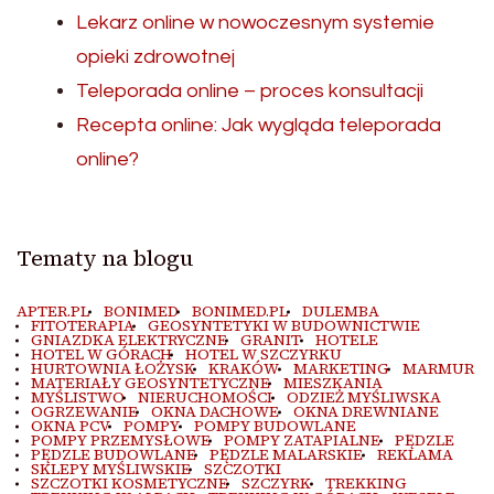
Lekarz online w nowoczesnym systemie
opieki zdrowotnej
Teleporada online – proces konsultacji
Recepta online: Jak wygląda teleporada
online?
Tematy na blogu
APTER.PL
BONIMED
BONIMED.PL
DULEMBA
FITOTERAPIA
GEOSYNTETYKI W BUDOWNICTWIE
GNIAZDKA ELEKTRYCZNE
GRANIT
HOTELE
HOTEL W GÓRACH
HOTEL W SZCZYRKU
HURTOWNIA ŁOŻYSK
KRAKÓW
MARKETING
MARMUR
MATERIAŁY GEOSYNTETYCZNE
MIESZKANIA
MYŚLISTWO
NIERUCHOMOŚCI
ODZIEŻ MYŚLIWSKA
OGRZEWANIE
OKNA DACHOWE
OKNA DREWNIANE
OKNA PCV
POMPY
POMPY BUDOWLANE
POMPY PRZEMYSŁOWE
POMPY ZATAPIALNE
PĘDZLE
PĘDZLE BUDOWLANE
PĘDZLE MALARSKIE
REKLAMA
SKLEPY MYŚLIWSKIE
SZCZOTKI
SZCZOTKI KOSMETYCZNE
SZCZYRK
TREKKING