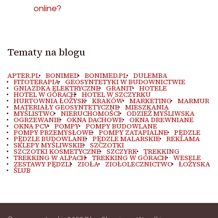
online?
Tematy na blogu
APTER.PL
BONIMED
BONIMED.PL
DULEMBA
FITOTERAPIA
GEOSYNTETYKI W BUDOWNICTWIE
GNIAZDKA ELEKTRYCZNE
GRANIT
HOTELE
HOTEL W GÓRACH
HOTEL W SZCZYRKU
HURTOWNIA ŁOŻYSK
KRAKÓW
MARKETING
MARMUR
MATERIAŁY GEOSYNTETYCZNE
MIESZKANIA
MYŚLISTWO
NIERUCHOMOŚCI
ODZIEŻ MYŚLIWSKA
OGRZEWANIE
OKNA DACHOWE
OKNA DREWNIANE
OKNA PCV
POMPY
POMPY BUDOWLANE
POMPY PRZEMYSŁOWE
POMPY ZATAPIALNE
PĘDZLE
PĘDZLE BUDOWLANE
PĘDZLE MALARSKIE
REKLAMA
SKLEPY MYŚLIWSKIE
SZCZOTKI
SZCZOTKI KOSMETYCZNE
SZCZYRK
TREKKING
TREKKING W ALPACH
TREKKING W GÓRACH
WESELE
ZESTAWY PĘDZLI
ZIOŁA
ZIOŁOLECZNICTWO
ŁOŻYSKA
ŚLUB