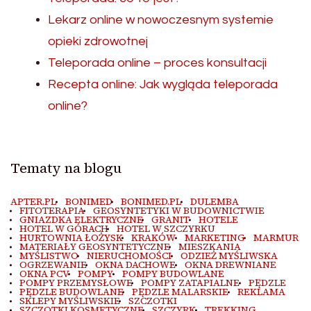
Lekarz online w nowoczesnym systemie
opieki zdrowotnej
Teleporada online – proces konsultacji
Recepta online: Jak wygląda teleporada
online?
Tematy na blogu
APTER.PL
BONIMED
BONIMED.PL
DULEMBA
FITOTERAPIA
GEOSYNTETYKI W BUDOWNICTWIE
GNIAZDKA ELEKTRYCZNE
GRANIT
HOTELE
HOTEL W GÓRACH
HOTEL W SZCZYRKU
HURTOWNIA ŁOŻYSK
KRAKÓW
MARKETING
MARMUR
MATERIAŁY GEOSYNTETYCZNE
MIESZKANIA
MYŚLISTWO
NIERUCHOMOŚCI
ODZIEŻ MYŚLIWSKA
OGRZEWANIE
OKNA DACHOWE
OKNA DREWNIANE
OKNA PCV
POMPY
POMPY BUDOWLANE
POMPY PRZEMYSŁOWE
POMPY ZATAPIALNE
PĘDZLE
PĘDZLE BUDOWLANE
PĘDZLE MALARSKIE
REKLAMA
SKLEPY MYŚLIWSKIE
SZCZOTKI
SZCZOTKI KOSMETYCZNE
SZCZYRK
TREKKING