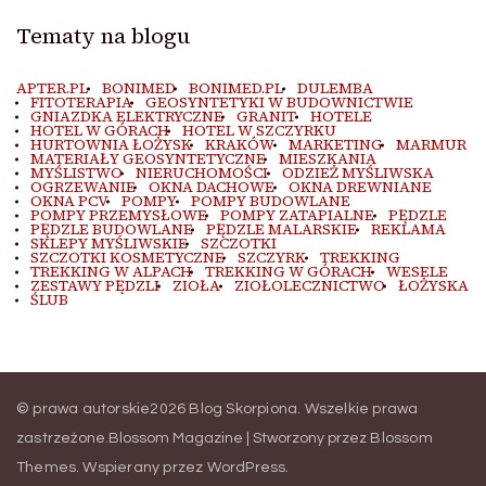
Tematy na blogu
APTER.PL
BONIMED
BONIMED.PL
DULEMBA
FITOTERAPIA
GEOSYNTETYKI W BUDOWNICTWIE
GNIAZDKA ELEKTRYCZNE
GRANIT
HOTELE
HOTEL W GÓRACH
HOTEL W SZCZYRKU
HURTOWNIA ŁOŻYSK
KRAKÓW
MARKETING
MARMUR
MATERIAŁY GEOSYNTETYCZNE
MIESZKANIA
MYŚLISTWO
NIERUCHOMOŚCI
ODZIEŻ MYŚLIWSKA
OGRZEWANIE
OKNA DACHOWE
OKNA DREWNIANE
OKNA PCV
POMPY
POMPY BUDOWLANE
POMPY PRZEMYSŁOWE
POMPY ZATAPIALNE
PĘDZLE
PĘDZLE BUDOWLANE
PĘDZLE MALARSKIE
REKLAMA
SKLEPY MYŚLIWSKIE
SZCZOTKI
SZCZOTKI KOSMETYCZNE
SZCZYRK
TREKKING
TREKKING W ALPACH
TREKKING W GÓRACH
WESELE
ZESTAWY PĘDZLI
ZIOŁA
ZIOŁOLECZNICTWO
ŁOŻYSKA
ŚLUB
© prawa autorskie2026
Blog Skorpiona
. Wszelkie prawa
zastrzeżone.
Blossom Magazine | Stworzony przez
Blossom
Themes
.
Wspierany przez
WordPress
.