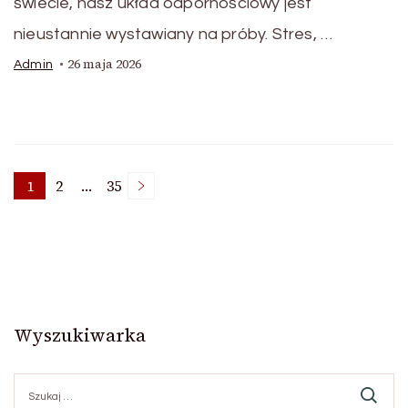
świecie, nasz układ odpornościowy jest
nieustannie wystawiany na próby. Stres, …
26 maja 2026
Admin
Stronicowanie
1
2
…
35
Strona
Strona
Strona
wpisów
Wyszukiwarka
Szukaj: