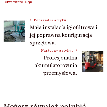
utwardzanie kleju
Nawigacja
Poprzedni artykuł
Mała instalacja igłofiltrowa i
jej poprawna konfiguracja
wpisu
sprzętowa.
Następny artykuł
Profesjonalna
akumulatorownia
przemysłowa.
Możesz również polubić