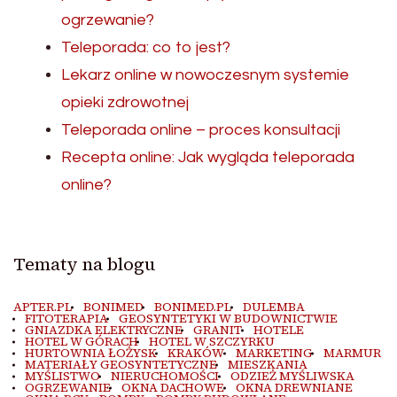
ogrzewanie?
Teleporada: co to jest?
Lekarz online w nowoczesnym systemie
opieki zdrowotnej
Teleporada online – proces konsultacji
Recepta online: Jak wygląda teleporada
online?
Tematy na blogu
APTER.PL
BONIMED
BONIMED.PL
DULEMBA
FITOTERAPIA
GEOSYNTETYKI W BUDOWNICTWIE
GNIAZDKA ELEKTRYCZNE
GRANIT
HOTELE
HOTEL W GÓRACH
HOTEL W SZCZYRKU
HURTOWNIA ŁOŻYSK
KRAKÓW
MARKETING
MARMUR
MATERIAŁY GEOSYNTETYCZNE
MIESZKANIA
MYŚLISTWO
NIERUCHOMOŚCI
ODZIEŻ MYŚLIWSKA
OGRZEWANIE
OKNA DACHOWE
OKNA DREWNIANE