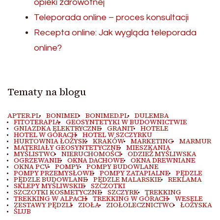
opieki zdrowotnej
Teleporada online – proces konsultacji
Recepta online: Jak wygląda teleporada
online?
Tematy na blogu
APTER.PL
BONIMED
BONIMED.PL
DULEMBA
FITOTERAPIA
GEOSYNTETYKI W BUDOWNICTWIE
GNIAZDKA ELEKTRYCZNE
GRANIT
HOTELE
HOTEL W GÓRACH
HOTEL W SZCZYRKU
HURTOWNIA ŁOŻYSK
KRAKÓW
MARKETING
MARMUR
MATERIAŁY GEOSYNTETYCZNE
MIESZKANIA
MYŚLISTWO
NIERUCHOMOŚCI
ODZIEŻ MYŚLIWSKA
OGRZEWANIE
OKNA DACHOWE
OKNA DREWNIANE
OKNA PCV
POMPY
POMPY BUDOWLANE
POMPY PRZEMYSŁOWE
POMPY ZATAPIALNE
PĘDZLE
PĘDZLE BUDOWLANE
PĘDZLE MALARSKIE
REKLAMA
SKLEPY MYŚLIWSKIE
SZCZOTKI
SZCZOTKI KOSMETYCZNE
SZCZYRK
TREKKING
TREKKING W ALPACH
TREKKING W GÓRACH
WESELE
ZESTAWY PĘDZLI
ZIOŁA
ZIOŁOLECZNICTWO
ŁOŻYSKA
ŚLUB