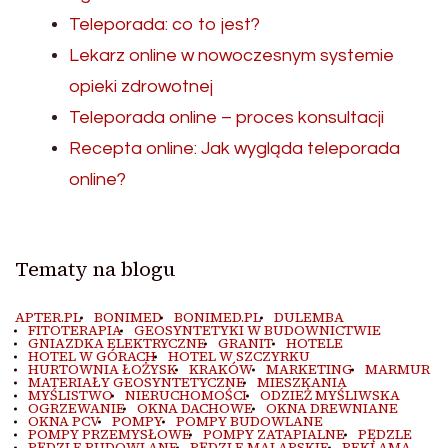
Teleporada: co to jest?
Lekarz online w nowoczesnym systemie
opieki zdrowotnej
Teleporada online – proces konsultacji
Recepta online: Jak wygląda teleporada
online?
Tematy na blogu
APTER.PL
BONIMED
BONIMED.PL
DULEMBA
FITOTERAPIA
GEOSYNTETYKI W BUDOWNICTWIE
GNIAZDKA ELEKTRYCZNE
GRANIT
HOTELE
HOTEL W GÓRACH
HOTEL W SZCZYRKU
HURTOWNIA ŁOŻYSK
KRAKÓW
MARKETING
MARMUR
MATERIAŁY GEOSYNTETYCZNE
MIESZKANIA
MYŚLISTWO
NIERUCHOMOŚCI
ODZIEŻ MYŚLIWSKA
OGRZEWANIE
OKNA DACHOWE
OKNA DREWNIANE
OKNA PCV
POMPY
POMPY BUDOWLANE
POMPY PRZEMYSŁOWE
POMPY ZATAPIALNE
PĘDZLE
PĘDZLE BUDOWLANE
PĘDZLE MALARSKIE
REKLAMA