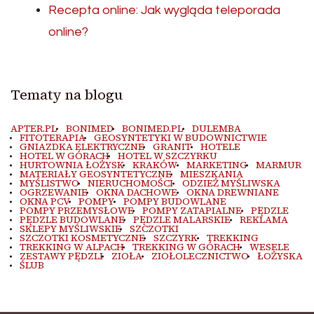
Recepta online: Jak wygląda teleporada
online?
Tematy na blogu
APTER.PL
BONIMED
BONIMED.PL
DULEMBA
FITOTERAPIA
GEOSYNTETYKI W BUDOWNICTWIE
GNIAZDKA ELEKTRYCZNE
GRANIT
HOTELE
HOTEL W GÓRACH
HOTEL W SZCZYRKU
HURTOWNIA ŁOŻYSK
KRAKÓW
MARKETING
MARMUR
MATERIAŁY GEOSYNTETYCZNE
MIESZKANIA
MYŚLISTWO
NIERUCHOMOŚCI
ODZIEŻ MYŚLIWSKA
OGRZEWANIE
OKNA DACHOWE
OKNA DREWNIANE
OKNA PCV
POMPY
POMPY BUDOWLANE
POMPY PRZEMYSŁOWE
POMPY ZATAPIALNE
PĘDZLE
PĘDZLE BUDOWLANE
PĘDZLE MALARSKIE
REKLAMA
SKLEPY MYŚLIWSKIE
SZCZOTKI
SZCZOTKI KOSMETYCZNE
SZCZYRK
TREKKING
TREKKING W ALPACH
TREKKING W GÓRACH
WESELE
ZESTAWY PĘDZLI
ZIOŁA
ZIOŁOLECZNICTWO
ŁOŻYSKA
ŚLUB