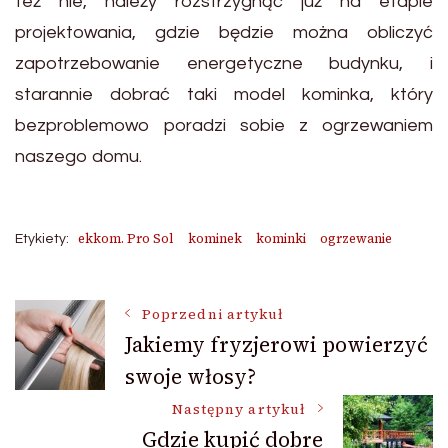
też nie, należy rozstrzygnąć już na etapie
projektowania, gdzie będzie można obliczyć
zapotrzebowanie energetyczne budynku, i
starannie dobrać taki model kominka, który
bezproblemowo poradzi sobie z ogrzewaniem
naszego domu.
ekkom. Pro Sol
kominek
kominki
ogrzewanie
Etykiety:
Nawigacja
Poprzedni artykuł
Jakiemy fryzjerowi powierzyć
swoje włosy?
wpisu
Następny artykuł
Gdzie kupić dobre