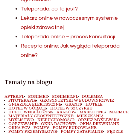
Teleporada: co to jest?
Lekarz online w nowoczesnym systemie
opieki zdrowotnej
Teleporada online – proces konsultacji
Recepta online: Jak wygląda teleporada
online?
Tematy na blogu
APTER.PL
BONIMED
BONIMED.PL
DULEMBA
FITOTERAPIA
GEOSYNTETYKI W BUDOWNICTWIE
GNIAZDKA ELEKTRYCZNE
GRANIT
HOTELE
HOTEL W GÓRACH
HOTEL W SZCZYRKU
HURTOWNIA ŁOŻYSK
KRAKÓW
MARKETING
MARMUR
MATERIAŁY GEOSYNTETYCZNE
MIESZKANIA
MYŚLISTWO
NIERUCHOMOŚCI
ODZIEŻ MYŚLIWSKA
OGRZEWANIE
OKNA DACHOWE
OKNA DREWNIANE
OKNA PCV
POMPY
POMPY BUDOWLANE
POMPY PRZEMYSŁOWE
POMPY ZATAPIALNE
PĘDZLE