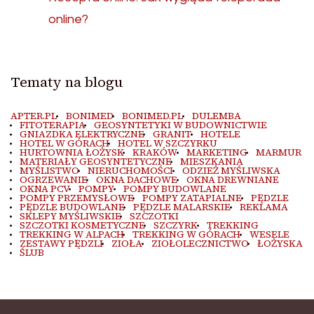
online?
Tematy na blogu
APTER.PL
BONIMED
BONIMED.PL
DULEMBA
FITOTERAPIA
GEOSYNTETYKI W BUDOWNICTWIE
GNIAZDKA ELEKTRYCZNE
GRANIT
HOTELE
HOTEL W GÓRACH
HOTEL W SZCZYRKU
HURTOWNIA ŁOŻYSK
KRAKÓW
MARKETING
MARMUR
MATERIAŁY GEOSYNTETYCZNE
MIESZKANIA
MYŚLISTWO
NIERUCHOMOŚCI
ODZIEŻ MYŚLIWSKA
OGRZEWANIE
OKNA DACHOWE
OKNA DREWNIANE
OKNA PCV
POMPY
POMPY BUDOWLANE
POMPY PRZEMYSŁOWE
POMPY ZATAPIALNE
PĘDZLE
PĘDZLE BUDOWLANE
PĘDZLE MALARSKIE
REKLAMA
SKLEPY MYŚLIWSKIE
SZCZOTKI
SZCZOTKI KOSMETYCZNE
SZCZYRK
TREKKING
TREKKING W ALPACH
TREKKING W GÓRACH
WESELE
ZESTAWY PĘDZLI
ZIOŁA
ZIOŁOLECZNICTWO
ŁOŻYSKA
ŚLUB