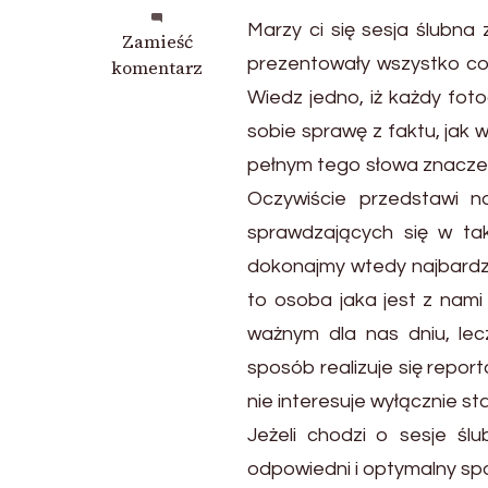
Marzy ci się sesja ślubna
we
Zamieść
prezentowały wszystko co
wpisie
komentarz
Fotografia
Wiedz jedno, iż każdy foto
ślubna
sobie sprawę z faktu, jak 
o
pełnym tego słowa znaczen
jakiej
marzysz
Oczywiście przedstawi n
sprawdzających się w tak
dokonajmy wtedy najbardzi
to osoba jaka jest z nami
ważnym dla nas dniu, lec
sposób realizuje się report
nie interesuje wyłącznie 
Jeżeli chodzi o sesje śl
odpowiedni i optymalny sp