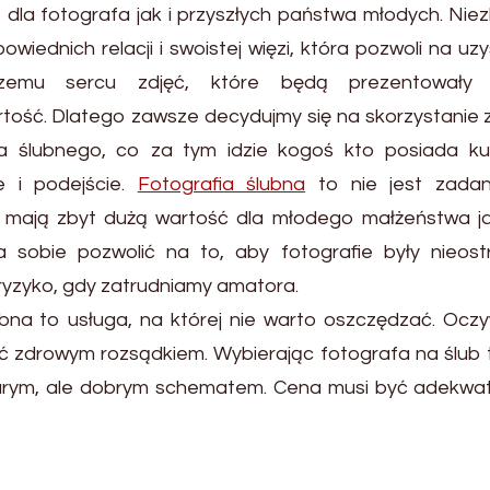
 dla fotografa jak i przyszłych państwa młodych. Ni
wiednich relacji i swoistej więzi, która pozwoli na uz
naszemu sercu zdjęć, które będą prezentowały
tość. Dlatego zawsze decydujmy się na skorzystanie 
fa ślubnego, co za tym idzie kogoś kto posiada k
e i podejście.
Fotografia ślubna
to nie jest zadan
u mają zbyt dużą wartość dla młodego małżeństwa jak
na sobie pozwolić na to, aby fotografie były nieost
t ryzyko, gdy zatrudniamy amatora.
ubna to usługa, na której nie warto oszczędzać. Oczy
ać zdrowym rozsądkiem. Wybierając fotografa na ślub
tarym, ale dobrym schematem. Cena musi być adekwa