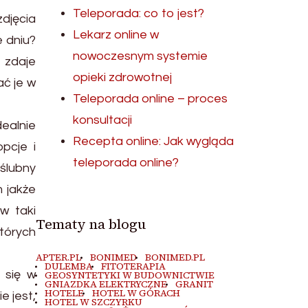
Teleporada: co to jest?
djęcia
Lekarz online w
 dniu?
nowoczesnym systemie
e zdaje
opieki zdrowotnej
ać je w
Teleporada online – proces
konsultacji
ealnie
Recepta online: Jak wygląda
pcje i
teleporada online?
 ślubny
m jakże
w taki
Tematy na blogu
których
APTER.PL
BONIMED
BONIMED.PL
DULEMBA
FITOTERAPIA
 się w
GEOSYNTETYKI W BUDOWNICTWIE
GNIAZDKA ELEKTRYCZNE
GRANIT
HOTELE
HOTEL W GÓRACH
e jest,
HOTEL W SZCZYRKU