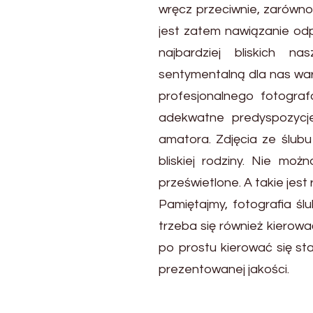
wręcz przeciwnie, zarówno
jest zatem nawiązanie odpo
najbardziej bliskich 
sentymentalną dla nas war
profesjonalnego fotogra
adekwatne predyspozycj
amatora. Zdjęcia ze ślub
bliskiej rodziny. Nie moż
prześwietlone. A takie jes
Pamiętajmy, fotografia śl
trzeba się również kierow
po prostu kierować się s
prezentowanej jakości.