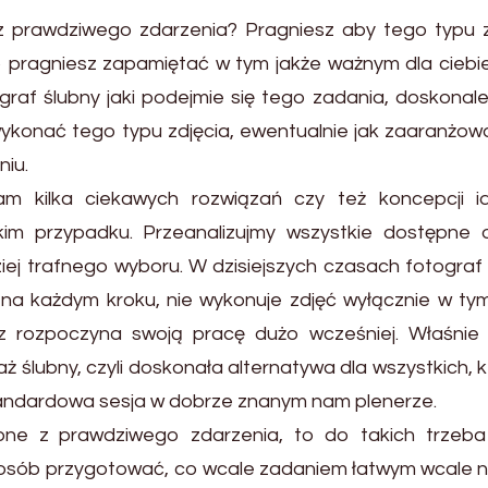
 z prawdziwego zdarzenia? Pragniesz aby tego typu z
 pragniesz zapamiętać w tym jakże ważnym dla ciebie
graf ślubny jaki podejmie się tego zadania, doskonal
wykonać tego typu zdjęcia, ewentualnie jak zaaranżow
iu.
am kilka ciekawych rozwiązań czy też koncepcji id
im przypadku. Przeanalizujmy wszystkie dostępne o
ej trafnego wyboru. W dzisiejszych czasach fotograf
 na każdym kroku, nie wykonuje zdjęć wyłącznie w ty
z rozpoczyna swoją pracę dużo wcześniej. Właśnie 
aż ślubny, czyli doskonała alternatywa dla wszystkich, 
standardowa sesja w dobrze znanym nam plenerze.
ubne z prawdziwego zdarzenia, to do takich trzeba
osób przygotować, co wcale zadaniem łatwym wcale ni