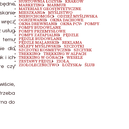
HURTOWNIA ŁOŻYSK
KRAKÓW
ezbędne
MARKETING
MARMUR
MATERIAŁY GEOSYNTETYCZNE
MIESZKANIA
MYŚLISTWO
yskanie
NIERUCHOMOŚCI
ODZIEŻ MYŚLIWSKA
OGRZEWANIE
OKNA DACHOWE
 wręcz
OKNA DREWNIANE
OKNA PCV
POMPY
POMPY BUDOWLANE
z usług
POMPY PRZEMYSŁOWE
POMPY ZATAPIALNE
PĘDZLE
PĘDZLE BUDOWLANE
u temu
PĘDZLE MALARSKIE
REKLAMA
SKLEPY MYŚLIWSKIE
SZCZOTKI
ie dla
SZCZOTKI KOSMETYCZNE
SZCZYRK
TREKKING
TREKKING W ALPACH
 i ich
TREKKING W GÓRACH
WESELE
ZESTAWY PĘDZLI
ZIOŁA
ZIOŁOLECZNICTWO
ŁOŻYSKA
ŚLUB
re czy
wiście,
 trzeba
tna do