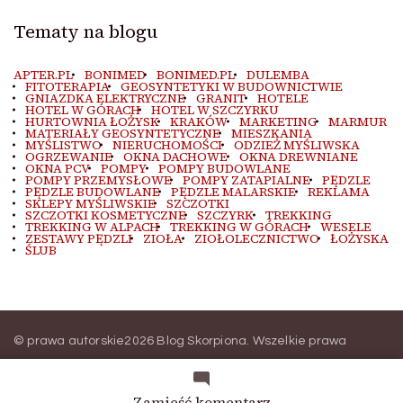
Tematy na blogu
APTER.PL
BONIMED
BONIMED.PL
DULEMBA
FITOTERAPIA
GEOSYNTETYKI W BUDOWNICTWIE
GNIAZDKA ELEKTRYCZNE
GRANIT
HOTELE
HOTEL W GÓRACH
HOTEL W SZCZYRKU
HURTOWNIA ŁOŻYSK
KRAKÓW
MARKETING
MARMUR
MATERIAŁY GEOSYNTETYCZNE
MIESZKANIA
MYŚLISTWO
NIERUCHOMOŚCI
ODZIEŻ MYŚLIWSKA
OGRZEWANIE
OKNA DACHOWE
OKNA DREWNIANE
OKNA PCV
POMPY
POMPY BUDOWLANE
POMPY PRZEMYSŁOWE
POMPY ZATAPIALNE
PĘDZLE
PĘDZLE BUDOWLANE
PĘDZLE MALARSKIE
REKLAMA
SKLEPY MYŚLIWSKIE
SZCZOTKI
SZCZOTKI KOSMETYCZNE
SZCZYRK
TREKKING
TREKKING W ALPACH
TREKKING W GÓRACH
WESELE
ZESTAWY PĘDZLI
ZIOŁA
ZIOŁOLECZNICTWO
ŁOŻYSKA
ŚLUB
© prawa autorskie2026
Blog Skorpiona
. Wszelkie prawa
zastrzeżone.
Blossom Magazine | Stworzony przez
Blossom
Themes
.
Wspierany przez
WordPress
.
we
Zamieść komentarz