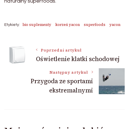
naturalny superfoods.
bio suplementy
korzeń yacon
superfoods
yacon
Etykiety:
Nawigacja
Poprzedni artykuł
Oświetlenie klatki schodowej
wpisu
Następny artykuł
Przygoda ze sportami
ekstremalnymi