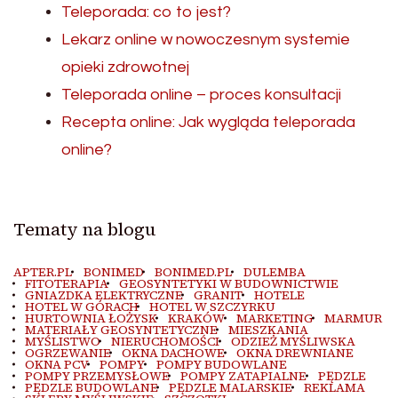
Teleporada: co to jest?
Lekarz online w nowoczesnym systemie
opieki zdrowotnej
Teleporada online – proces konsultacji
Recepta online: Jak wygląda teleporada
online?
Tematy na blogu
APTER.PL
BONIMED
BONIMED.PL
DULEMBA
FITOTERAPIA
GEOSYNTETYKI W BUDOWNICTWIE
GNIAZDKA ELEKTRYCZNE
GRANIT
HOTELE
HOTEL W GÓRACH
HOTEL W SZCZYRKU
HURTOWNIA ŁOŻYSK
KRAKÓW
MARKETING
MARMUR
MATERIAŁY GEOSYNTETYCZNE
MIESZKANIA
MYŚLISTWO
NIERUCHOMOŚCI
ODZIEŻ MYŚLIWSKA
OGRZEWANIE
OKNA DACHOWE
OKNA DREWNIANE
OKNA PCV
POMPY
POMPY BUDOWLANE
POMPY PRZEMYSŁOWE
POMPY ZATAPIALNE
PĘDZLE
PĘDZLE BUDOWLANE
PĘDZLE MALARSKIE
REKLAMA