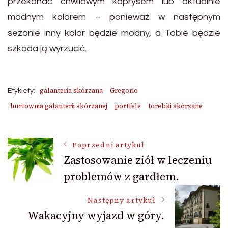
przekonać chwilowym kaprysem lub aktualnie
modnym kolorem – ponieważ w następnym
sezonie inny kolor będzie modny, a Tobie będzie
szkoda ją wyrzucić.
galanteria skórzana
Gregorio
Etykiety:
hurtownia galanterii skórzanej
portfele
torebki skórzane
Nawigacja
Poprzedni artykuł
Zastosowanie ziół w leczeniu
problemów z gardłem.
wpisu
Następny artykuł
Wakacyjny wyjazd w góry.