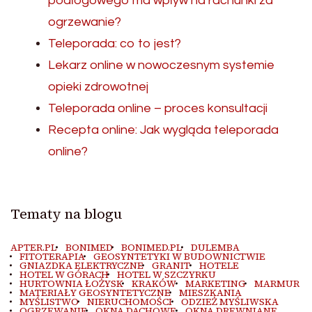
podłogowego ma wpływ na rachunki za
ogrzewanie?
Teleporada: co to jest?
Lekarz online w nowoczesnym systemie
opieki zdrowotnej
Teleporada online – proces konsultacji
Recepta online: Jak wygląda teleporada
online?
Tematy na blogu
APTER.PL
BONIMED
BONIMED.PL
DULEMBA
FITOTERAPIA
GEOSYNTETYKI W BUDOWNICTWIE
GNIAZDKA ELEKTRYCZNE
GRANIT
HOTELE
HOTEL W GÓRACH
HOTEL W SZCZYRKU
HURTOWNIA ŁOŻYSK
KRAKÓW
MARKETING
MARMUR
MATERIAŁY GEOSYNTETYCZNE
MIESZKANIA
MYŚLISTWO
NIERUCHOMOŚCI
ODZIEŻ MYŚLIWSKA
OGRZEWANIE
OKNA DACHOWE
OKNA DREWNIANE