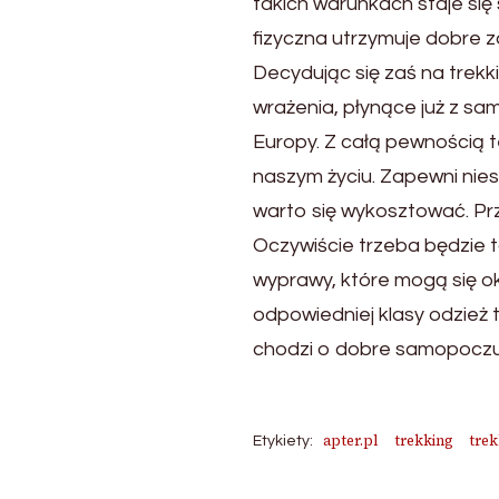
takich warunkach staje się
fizyczna utrzymuje dobre z
Decydując się zaś na trek
wrażenia, płynące już z s
Europy. Z całą pewnością 
naszym życiu. Zapewni nie
warto się wykosztować. Prz
Oczywiście trzeba będzie 
wyprawy, które mogą się o
odpowiedniej klasy odzież 
chodzi o dobre samopoczuc
apter.pl
trekking
tre
Etykiety: