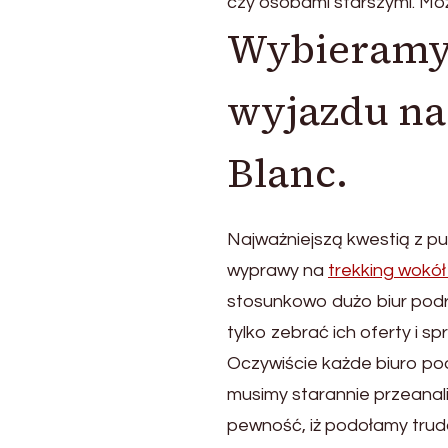
czy osobami starszymi. Moż
Wybieramy 
wyjazdu na
Blanc.
Najważniejszą kwestią z pu
wyprawy na
trekking wokó
stosunkowo dużo biur podr
tylko zebrać ich oferty i 
Oczywiście każde biuro po
musimy starannie przeanal
pewność, iż podołamy trud