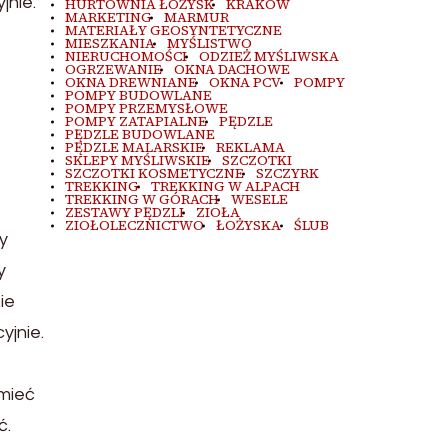
jnie.
HURTOWNIA ŁOŻYSK
KRAKÓW
MARKETING
MARMUR
MATERIAŁY GEOSYNTETYCZNE
MIESZKANIA
MYŚLISTWO
NIERUCHOMOŚCI
ODZIEŻ MYŚLIWSKA
OGRZEWANIE
OKNA DACHOWE
OKNA DREWNIANE
OKNA PCV
POMPY
POMPY BUDOWLANE
POMPY PRZEMYSŁOWE
POMPY ZATAPIALNE
PĘDZLE
PĘDZLE BUDOWLANE
PĘDZLE MALARSKIE
REKLAMA
SKLEPY MYŚLIWSKIE
SZCZOTKI
SZCZOTKI KOSMETYCZNE
SZCZYRK
TREKKING
TREKKING W ALPACH
TREKKING W GÓRACH
WESELE
ZESTAWY PĘDZLI
ZIOŁA
ZIOŁOLECZNICTWO
ŁOŻYSKA
ŚLUB
y
y
ie
yjnie.
mieć
ć.