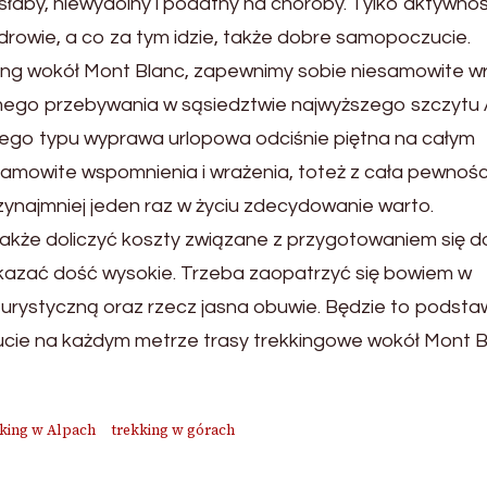
 słaby, niewydolny i podatny na choroby. Tylko aktywno
drowie, a co za tym idzie, także dobre samopoczucie.
king wokół Mont Blanc, zapewnimy sobie niesamowite w
amego przebywania w sąsiedztwie najwyższego szczytu A
tego typu wyprawa urlopowa odciśnie piętna na całym
samowite wspomnienia i wrażenia, toteż z cała pewnośc
ynajmniej jeden raz w życiu zdecydowanie warto.
także doliczyć koszty związane z przygotowaniem się d
kazać dość wysokie. Trzeba zaopatrzyć się bowiem w
turystyczną oraz rzecz jasna obuwie. Będzie to podstaw
ie na każdym metrze trasy trekkingowe wokół Mont B
kking w Alpach
trekking w górach