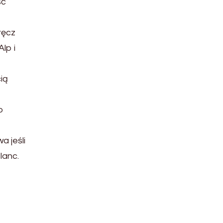
ść
ręcz
lp i
ią
o
a jeśli
lanc.