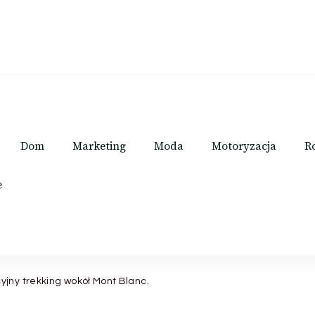
Dom
Marketing
Moda
Motoryzacja
R
e
jny trekking wokół Mont Blanc.