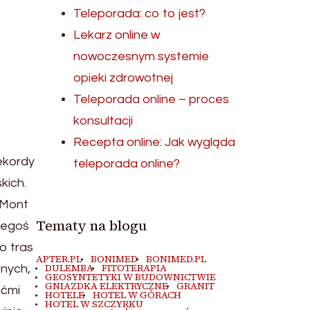
Teleporada: co to jest?
Lekarz online w
nowoczesnym systemie
opieki zdrowotnej
Teleporada online – proces
konsultacji
Recepta online: Jak wygląda
ekordy
teleporada online?
kich.
 Mont
Tematy na blogu
kiegoś
o tras
APTER.PL
BONIMED
BONIMED.PL
DULEMBA
FITOTERAPIA
znych,
GEOSYNTETYKI W BUDOWNICTWIE
GNIAZDKA ELEKTRYCZNE
GRANIT
ećmi
HOTELE
HOTEL W GÓRACH
HOTEL W SZCZYRKU