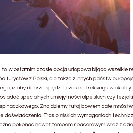
 to w ostatnim czasie opcja urlopowa bijąca wszelkie r
ód turystów z Polski, ale także z innych państw europejs
tego, iż aby dobrze spędzić czas na trekkingu w okolicy
osiadać specjalnych umiejętności alpejskich czy też ja
wspinaczkowego. Znajdziemy tutaj bowiem całe mnóstw
ie doświadczenia. Tras o niskich wymaganiach technic
można pokonać nawet tempem spacerowym wraz z dzi