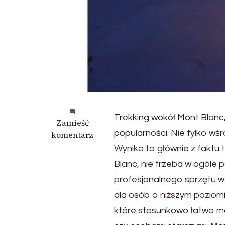
Trekking wokół Mont Blanc,
we
Zamieść
popularności. Nie tylko wśr
wpisie
komentarz
Niesamowicie
Wynika to głównie z faktu 
atrakcyjny
Blanc, nie trzeba w ogóle p
trekking
profesjonalnego sprzętu 
wokół
Mont
dla osób o niższym poziom
Blanc.
które stosunkowo łatwo 