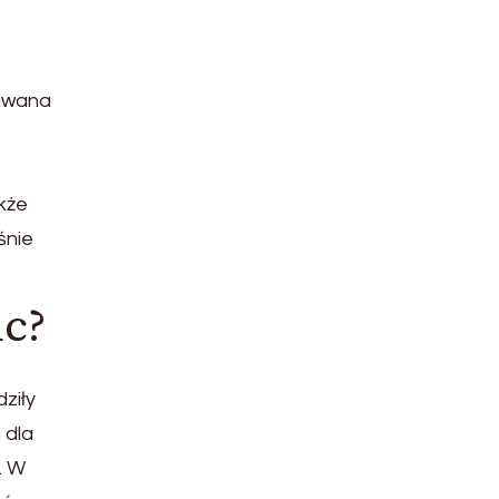
dawana
,
kże
śnie
nc?
ziły
 dla
. W