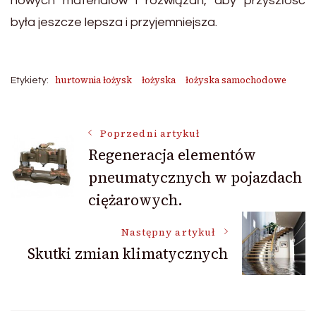
nowych materiałów i rozwiązań, aby przyszłość
była jeszcze lepsza i przyjemniejsza.
hurtownia łożysk
łożyska
łożyska samochodowe
Etykiety:
Nawigacja
Poprzedni artykuł
Regeneracja elementów
pneumatycznych w pojazdach
wpisu
ciężarowych.
Następny artykuł
Skutki zmian klimatycznych