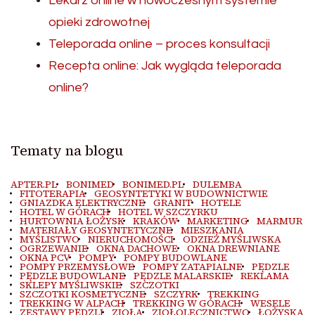
Lekarz online w nowoczesnym systemie
opieki zdrowotnej
Teleporada online – proces konsultacji
Recepta online: Jak wygląda teleporada
online?
Tematy na blogu
APTER.PL
BONIMED
BONIMED.PL
DULEMBA
FITOTERAPIA
GEOSYNTETYKI W BUDOWNICTWIE
GNIAZDKA ELEKTRYCZNE
GRANIT
HOTELE
HOTEL W GÓRACH
HOTEL W SZCZYRKU
HURTOWNIA ŁOŻYSK
KRAKÓW
MARKETING
MARMUR
MATERIAŁY GEOSYNTETYCZNE
MIESZKANIA
MYŚLISTWO
NIERUCHOMOŚCI
ODZIEŻ MYŚLIWSKA
OGRZEWANIE
OKNA DACHOWE
OKNA DREWNIANE
OKNA PCV
POMPY
POMPY BUDOWLANE
POMPY PRZEMYSŁOWE
POMPY ZATAPIALNE
PĘDZLE
PĘDZLE BUDOWLANE
PĘDZLE MALARSKIE
REKLAMA
SKLEPY MYŚLIWSKIE
SZCZOTKI
SZCZOTKI KOSMETYCZNE
SZCZYRK
TREKKING
TREKKING W ALPACH
TREKKING W GÓRACH
WESELE
ZESTAWY PĘDZLI
ZIOŁA
ZIOŁOLECZNICTWO
ŁOŻYSKA