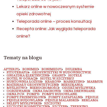
Lekarz online w nowoczesnym systemie
opieki zdrowotnej
Teleporada online – proces konsultacji
Recepta online: Jak wygląda teleporada
online?
Tematy na blogu
APTER.PL
BONIMED
BONIMED.PL
DULEMBA
FITOTERAPIA
GEOSYNTETYKI W BUDOWNICTWIE
GNIAZDKA ELEKTRYCZNE
GRANIT
HOTELE
HOTEL W GÓRACH
HOTEL W SZCZYRKU
HURTOWNIA ŁOŻYSK
KRAKÓW
MARKETING
MARMUR
MATERIAŁY GEOSYNTETYCZNE
MIESZKANIA
MYŚLISTWO
NIERUCHOMOŚCI
ODZIEŻ MYŚLIWSKA
OGRZEWANIE
OKNA DACHOWE
OKNA DREWNIANE
OKNA PCV
POMPY
POMPY BUDOWLANE
POMPY PRZEMYSŁOWE
POMPY ZATAPIALNE
PĘDZLE
PĘDZLE BUDOWLANE
PĘDZLE MALARSKIE
REKLAMA
SKLEPY MYŚLIWSKIE
SZCZOTKI
SZCZOTKI KOSMETYCZNE
SZCZYRK
TREKKING