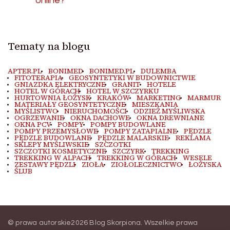
online?
Tematy na blogu
APTER.PL
BONIMED
BONIMED.PL
DULEMBA
FITOTERAPIA
GEOSYNTETYKI W BUDOWNICTWIE
GNIAZDKA ELEKTRYCZNE
GRANIT
HOTELE
HOTEL W GÓRACH
HOTEL W SZCZYRKU
HURTOWNIA ŁOŻYSK
KRAKÓW
MARKETING
MARMUR
MATERIAŁY GEOSYNTETYCZNE
MIESZKANIA
MYŚLISTWO
NIERUCHOMOŚCI
ODZIEŻ MYŚLIWSKA
OGRZEWANIE
OKNA DACHOWE
OKNA DREWNIANE
OKNA PCV
POMPY
POMPY BUDOWLANE
POMPY PRZEMYSŁOWE
POMPY ZATAPIALNE
PĘDZLE
PĘDZLE BUDOWLANE
PĘDZLE MALARSKIE
REKLAMA
SKLEPY MYŚLIWSKIE
SZCZOTKI
SZCZOTKI KOSMETYCZNE
SZCZYRK
TREKKING
TREKKING W ALPACH
TREKKING W GÓRACH
WESELE
ZESTAWY PĘDZLI
ZIOŁA
ZIOŁOLECZNICTWO
ŁOŻYSKA
ŚLUB
© prawa autorskie2026
Blog Skorpiona
. Wszelkie prawa