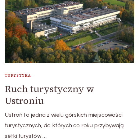
TURYSTYKA
Ruch turystyczny w
Ustroniu
Ustroń to jedna z wielu górskich miejscowości
turystycznych, do których co roku przybywają
setki turystów …