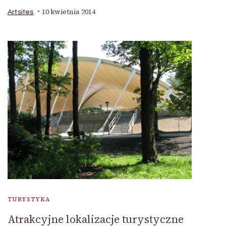
10 kwietnia 2014
Artsites
TURYSTYKA
Atrakcyjne lokalizacje turystyczne