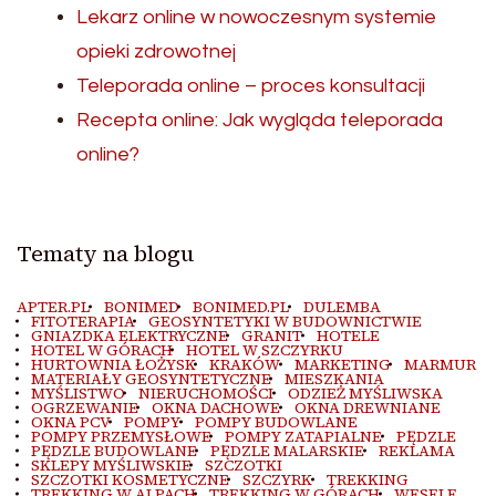
Lekarz online w nowoczesnym systemie
opieki zdrowotnej
Teleporada online – proces konsultacji
Recepta online: Jak wygląda teleporada
online?
Tematy na blogu
APTER.PL
BONIMED
BONIMED.PL
DULEMBA
FITOTERAPIA
GEOSYNTETYKI W BUDOWNICTWIE
GNIAZDKA ELEKTRYCZNE
GRANIT
HOTELE
HOTEL W GÓRACH
HOTEL W SZCZYRKU
HURTOWNIA ŁOŻYSK
KRAKÓW
MARKETING
MARMUR
MATERIAŁY GEOSYNTETYCZNE
MIESZKANIA
MYŚLISTWO
NIERUCHOMOŚCI
ODZIEŻ MYŚLIWSKA
OGRZEWANIE
OKNA DACHOWE
OKNA DREWNIANE
OKNA PCV
POMPY
POMPY BUDOWLANE
POMPY PRZEMYSŁOWE
POMPY ZATAPIALNE
PĘDZLE
PĘDZLE BUDOWLANE
PĘDZLE MALARSKIE
REKLAMA
SKLEPY MYŚLIWSKIE
SZCZOTKI
SZCZOTKI KOSMETYCZNE
SZCZYRK
TREKKING
TREKKING W ALPACH
TREKKING W GÓRACH
WESELE