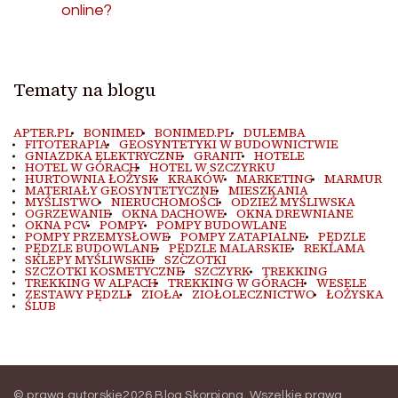
online?
Tematy na blogu
APTER.PL
BONIMED
BONIMED.PL
DULEMBA
FITOTERAPIA
GEOSYNTETYKI W BUDOWNICTWIE
GNIAZDKA ELEKTRYCZNE
GRANIT
HOTELE
HOTEL W GÓRACH
HOTEL W SZCZYRKU
HURTOWNIA ŁOŻYSK
KRAKÓW
MARKETING
MARMUR
MATERIAŁY GEOSYNTETYCZNE
MIESZKANIA
MYŚLISTWO
NIERUCHOMOŚCI
ODZIEŻ MYŚLIWSKA
OGRZEWANIE
OKNA DACHOWE
OKNA DREWNIANE
OKNA PCV
POMPY
POMPY BUDOWLANE
POMPY PRZEMYSŁOWE
POMPY ZATAPIALNE
PĘDZLE
PĘDZLE BUDOWLANE
PĘDZLE MALARSKIE
REKLAMA
SKLEPY MYŚLIWSKIE
SZCZOTKI
SZCZOTKI KOSMETYCZNE
SZCZYRK
TREKKING
TREKKING W ALPACH
TREKKING W GÓRACH
WESELE
ZESTAWY PĘDZLI
ZIOŁA
ZIOŁOLECZNICTWO
ŁOŻYSKA
ŚLUB
© prawa autorskie2026
Blog Skorpiona
. Wszelkie prawa