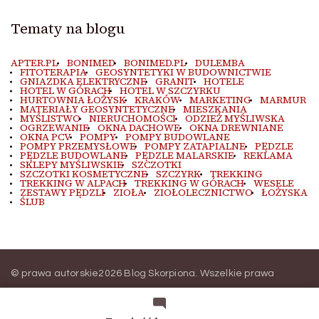
Tematy na blogu
APTER.PL
BONIMED
BONIMED.PL
DULEMBA
FITOTERAPIA
GEOSYNTETYKI W BUDOWNICTWIE
GNIAZDKA ELEKTRYCZNE
GRANIT
HOTELE
HOTEL W GÓRACH
HOTEL W SZCZYRKU
HURTOWNIA ŁOŻYSK
KRAKÓW
MARKETING
MARMUR
MATERIAŁY GEOSYNTETYCZNE
MIESZKANIA
MYŚLISTWO
NIERUCHOMOŚCI
ODZIEŻ MYŚLIWSKA
OGRZEWANIE
OKNA DACHOWE
OKNA DREWNIANE
OKNA PCV
POMPY
POMPY BUDOWLANE
POMPY PRZEMYSŁOWE
POMPY ZATAPIALNE
PĘDZLE
PĘDZLE BUDOWLANE
PĘDZLE MALARSKIE
REKLAMA
SKLEPY MYŚLIWSKIE
SZCZOTKI
SZCZOTKI KOSMETYCZNE
SZCZYRK
TREKKING
TREKKING W ALPACH
TREKKING W GÓRACH
WESELE
ZESTAWY PĘDZLI
ZIOŁA
ZIOŁOLECZNICTWO
ŁOŻYSKA
ŚLUB
© prawa autorskie2026
Blog Skorpiona
. Wszelkie prawa
zastrzeżone.
Blossom Magazine | Stworzony przez
Blossom
Themes
.
Wspierany przez
WordPress
.