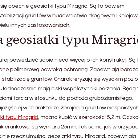
się obecnie geosiatki typu Miragrid. Są to bowiem
tabilizacji gruntów w budownictwie drogowym i kolejow
elu innych zastosowaniach.
 geosiatki typu Miragri
aj powiedzieć sobie nieco więcej o ich konstrukcji. Są 
czone polimerową powłoką ochronną. Zapewniają bardz
 o stabilizację gruntów. Charakteryzują się wysokim poz
 Jednocześnie mają niski współczynniki pełzania. Będą
ciami tarcia w stosunku do podłoża gruboziarnistego.
częściej w charakterze zbrojenia gruntów niespoistych
ki typu Miragrid
, można kupić w szerokości 5,2 m. Oczk
wukierunkowej są wymiaru 25mm, tak samo jak w przypa
nie rzecz ujmując, geosiatki typu Miragrid, zapewniają