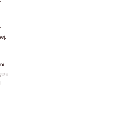
ć
y
ej.
mi
ęcie
d