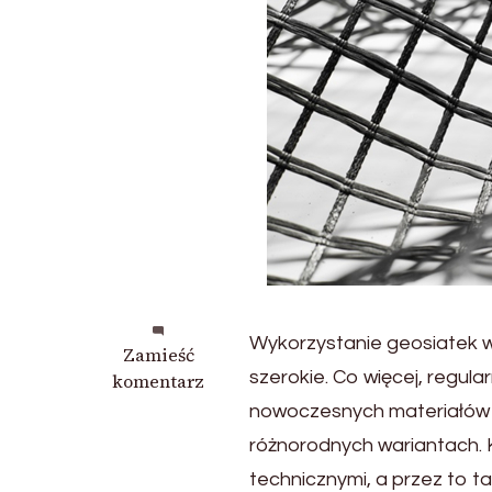
Wykorzystanie geosiatek 
we
Zamieść
szerokie. Co więcej, regul
wpisie
komentarz
Zastosowanie
nowoczesnych materiałów 
geosiatki
różnorodnych wariantach. 
typu
technicznymi, a przez to 
Miragrid