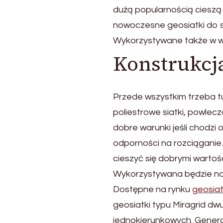
dużą popularnością cieszą 
nowoczesne geosiatki do s
Wykorzystywane także w wi
Konstrukcja
Przede wszystkim trzeba tut
poliestrowe siatki, powle
dobre warunki jeśli chodzi
odporności na rozciąganie.
cieszyć się dobrymi wartoś
Wykorzystywana będzie naj
Dostępne na rynku
geosiat
geosiatki typu Miragrid d
jednokierunkowych. General