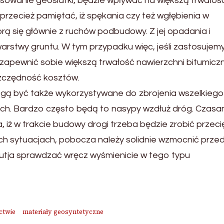
owanie geosiatki, będzie wpływać na większą trwałoś
przecież pamiętać, iż spękania czy też wgłębienia w
orą się głównie z ruchów podbudowy. Z jej opadania i
arstwy gruntu. W tym przypadku więc, jeśli zastosujem
zapewnić sobie większą trwałość nawierzchni bitumiczn
zczędność kosztów.
mogą być także wykorzystywane do zbrojenia wszelkiego
ch. Bardzo często będą to nasypy wzdłuż dróg. Czasa
, iż w trakcie budowy drogi trzeba będzie zrobić przeci
kich sytuacjach, pobocza należy solidnie wzmocnić prze
 tutja sprawdzać wręcz wyśmienicie w tego typu
ctwie
materiały geosyntetyczne