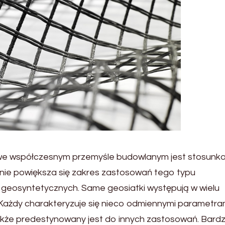
we współczesnym przemyśle budowlanym jest stosunk
arnie powiększa się zakres zastosowań tego typu
geosyntetycznych. Same geosiatki występują w wielu
Każdy charakteryzuje się nieco odmiennymi parametra
także predestynowany jest do innych zastosowań. Bard