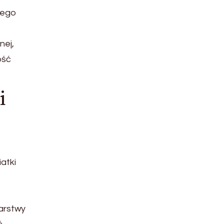
wego
nej,
ość
i
atki
arstwy