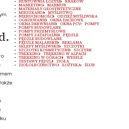
HURTOWNIA ŁOŻYSK
KRAKÓW
MARKETING
MARMUR
MATERIAŁY GEOSYNTETYCZNE
MIESZKANIA
MYŚLISTWO
ym.
NIERUCHOMOŚCI
ODZIEŻ MYŚLIWSKA
OGRZEWANIE
OKNA DACHOWE
OKNA DREWNIANE
OKNA PCV
POMPY
POMPY BUDOWLANE
POMPY PRZEMYSŁOWE
d.
POMPY ZATAPIALNE
PĘDZLE
PĘDZLE BUDOWLANE
PĘDZLE MALARSKIE
REKLAMA
SKLEPY MYŚLIWSKIE
SZCZOTKI
SZCZOTKI KOSMETYCZNE
SZCZYRK
TREKKING
TREKKING W ALPACH
to
TREKKING W GÓRACH
WESELE
ZESTAWY PĘDZLI
ZIOŁA
o
ZIOŁOLECZNICTWO
ŁOŻYSKA
ŚLUB
iomem
 także
.
a
dku