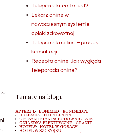
Teleporada: co to jest?
Lekarz online w
nowoczesnym systemie
opieki zdrowotnej
Teleporada online – proces
konsultacji
Recepta online: Jak wygląda
teleporada online?
owo
Tematy na blogu
APTER.PL
BONIMED
BONIMED.PL
DULEMBA
FITOTERAPIA
GEOSYNTETYKI W BUDOWNICTWIE
mi
GNIAZDKA ELEKTRYCZNE
GRANIT
HOTELE
HOTEL W GÓRACH
zo
HOTEL W SZCZYRKU