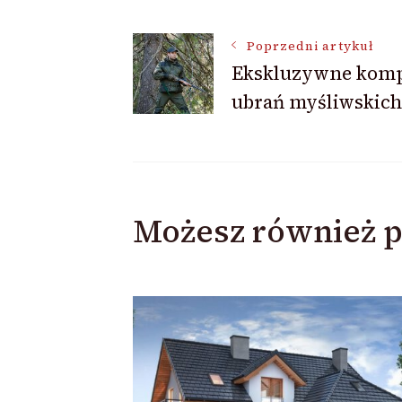
Nawigacja
Poprzedni artykuł
Ekskluzywne komp
ubrań myśliwskich
wpisu
Możesz również p