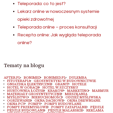
Teleporada: co to jest?
Lekarz online w nowoczesnym systemie
opieki zdrowotnej
Teleporada online – proces konsultacji
Recepta online: Jak wygląda teleporada
online?
Tematy na blogu
APTER.PL
BONIMED
BONIMED.PL
DULEMBA
FITOTERAPIA
GEOSYNTETYKI W BUDOWNICTWIE
GNIAZDKA ELEKTRYCZNE
GRANIT
HOTELE
HOTEL W GÓRACH
HOTEL W SZCZYRKU
HURTOWNIA ŁOŻYSK
KRAKÓW
MARKETING
MARMUR
MATERIAŁY GEOSYNTETYCZNE
MIESZKANIA
MYŚLISTWO
NIERUCHOMOŚCI
ODZIEŻ MYŚLIWSKA
OGRZEWANIE
OKNA DACHOWE
OKNA DREWNIANE
OKNA PCV
POMPY
POMPY BUDOWLANE
POMPY PRZEMYSŁOWE
POMPY ZATAPIALNE
PĘDZLE
PĘDZLE BUDOWLANE
PĘDZLE MALARSKIE
REKLAMA