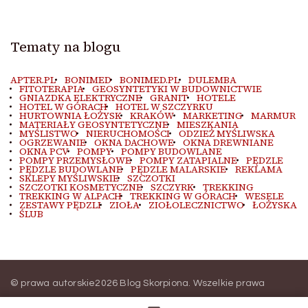
Tematy na blogu
APTER.PL
BONIMED
BONIMED.PL
DULEMBA
FITOTERAPIA
GEOSYNTETYKI W BUDOWNICTWIE
GNIAZDKA ELEKTRYCZNE
GRANIT
HOTELE
HOTEL W GÓRACH
HOTEL W SZCZYRKU
HURTOWNIA ŁOŻYSK
KRAKÓW
MARKETING
MARMUR
MATERIAŁY GEOSYNTETYCZNE
MIESZKANIA
MYŚLISTWO
NIERUCHOMOŚCI
ODZIEŻ MYŚLIWSKA
OGRZEWANIE
OKNA DACHOWE
OKNA DREWNIANE
OKNA PCV
POMPY
POMPY BUDOWLANE
POMPY PRZEMYSŁOWE
POMPY ZATAPIALNE
PĘDZLE
PĘDZLE BUDOWLANE
PĘDZLE MALARSKIE
REKLAMA
SKLEPY MYŚLIWSKIE
SZCZOTKI
SZCZOTKI KOSMETYCZNE
SZCZYRK
TREKKING
TREKKING W ALPACH
TREKKING W GÓRACH
WESELE
ZESTAWY PĘDZLI
ZIOŁA
ZIOŁOLECZNICTWO
ŁOŻYSKA
ŚLUB
© prawa autorskie2026
Blog Skorpiona
. Wszelkie prawa
zastrzeżone.
Blossom Magazine | Stworzony przez
Blossom