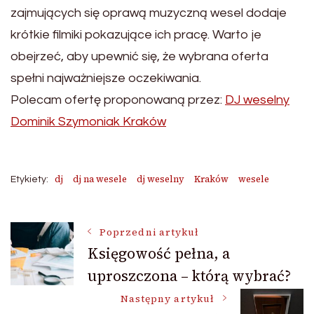
zajmujących się oprawą muzyczną wesel dodaje
krótkie filmiki pokazujące ich pracę. Warto je
obejrzeć, aby upewnić się, że wybrana oferta
spełni najważniejsze oczekiwania.
Polecam ofertę proponowaną przez:
DJ weselny
Dominik Szymoniak Kraków
dj
dj na wesele
dj weselny
Kraków
wesele
Etykiety:
Nawigacja
Poprzedni artykuł
Księgowość pełna, a
uproszczona – którą wybrać?
wpisu
Następny artykuł