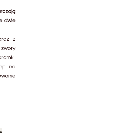
rczają
e dwie
oraz z
 zwory
bramki.
np. na
owanie