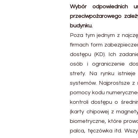
Wybór odpowiednich u
przeciwpożarowego zależy
budynku.
Poza tym jednym z najczę
firmach form zabezpieczeń
dostępu (KD). Ich zadanie
osób i ograniczenie do
strefy. Na rynku istnieje
systemów. Najprostsze z n
pomocy kodu numerycznego
kontroli dostępu o średn
(karty chipowej z magne
biometryczne, które prowa
palca, tęczówka itd. Wszy