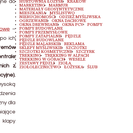
HURTOWNIA ŁOŻYSK
KRAKÓW
jne do
MARKETING
MARMUR
MATERIAŁY GEOSYNTETYCZNE
MIESZKANIA
MYŚLISTWO
NIERUCHOMOŚCI
ODZIEŻ MYŚLIWSKA
OGRZEWANIE
OKNA DACHOWE
OKNA DREWNIANE
OKNA PCV
POMPY
POMPY BUDOWLANE
rowe
–
POMPY PRZEMYSŁOWE
POMPY ZATAPIALNE
PĘDZLE
 po ich
PĘDZLE BUDOWLANE
PĘDZLE MALARSKIE
REKLAMA
stemów
SKLEPY MYŚLIWSKIE
SZCZOTKI
SZCZOTKI KOSMETYCZNE
SZCZYRK
TREKKING
TREKKING W ALPACH
ntrale
TREKKING W GÓRACH
WESELE
ZESTAWY PĘDZLI
ZIOŁA
nich z
ZIOŁOLECZNICTWO
ŁOŻYSKA
ŚLUB
yjne).
wysoką
dzenia
zny dla
miające
 klapy