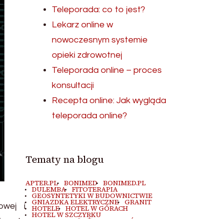
Teleporada: co to jest?
Lekarz online w
nowoczesnym systemie
opieki zdrowotnej
Teleporada online – proces
konsultacji
Recepta online: Jak wygląda
teleporada online?
Tematy na blogu
APTER.PL
BONIMED
BONIMED.PL
DULEMBA
FITOTERAPIA
GEOSYNTETYKI W BUDOWNICTWIE
GNIAZDKA ELEKTRYCZNE
GRANIT
owej i
HOTELE
HOTEL W GÓRACH
HOTEL W SZCZYRKU