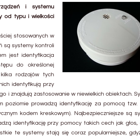
rządzeń i systemu
 od typu i wielkości
ściej stosowanych w
 są systemy kontroli
m jest identyfikacja
stępu do określonej
 kilka rodzajów tych
ich identyfikują przy
 i znajdują zastosowanie w niewielkich obiektach. S
im poziomie prowadzą identyfikację za pomocą tzw. 
tycznym kodem kreskowym). Najbezpieczniejsze są s
dzą identyfikację przy pomocy takich cech jak głos,
stkie te systemy stają się coraz popularniejsze, gd