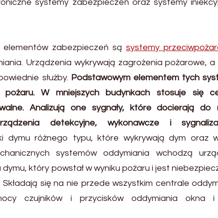
roniczne systemy zabezpieczeń oraz systemy iniekcy
h elementów zabezpieczeń są
systemy przeciwpoża
ymiania. Urządzenia wykrywają zagrożenia pożarowe, a
powiednie służby.
Podstawowym elementem tych sy
cji pożaru. W mniejszych budynkach stosuje się ce
walne. Analizują one sygnały, które docierają do 
rządzenia detekcyjne, wykonawcze i sygnalizac
niki dymu różnego typu, które wykrywają dym oraz 
chanicznych systemów oddymiania wchodzą urzą
ymu, który powstał w wyniku pożaru i jest niebezpiec
. Składają się na nie przede wszystkim centrale oddy
ocy czujników i przycisków oddymiania okna i