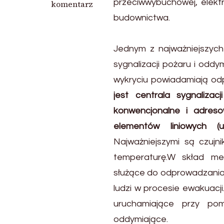
przeciwwybuchowej, elekt
wpisie
komentarz
Systemy
budownictwa.
przeciwpożarowe
i
Jednym z najważniejszyc
kontroli
dostępu
sygnalizacji pożaru i odd
wykryciu powiadamiają od
jest centrala sygnaliza
konwencjonalne i adreso
elementów liniowych (u
Najważniejszymi są czuj
temperaturę.W skład me
służące do odprowadzania d
ludzi w procesie ewakuacji
uruchamiające przy pom
oddymiające.