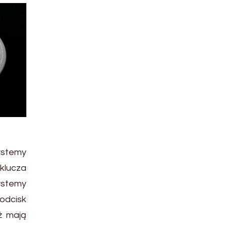
ystemy
klucza
ystemy
 odcisk
yż mają