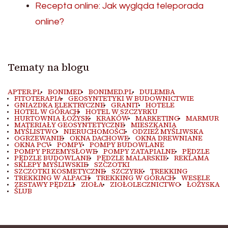
Recepta online: Jak wygląda teleporada
online?
Tematy na blogu
APTER.PL
BONIMED
BONIMED.PL
DULEMBA
FITOTERAPIA
GEOSYNTETYKI W BUDOWNICTWIE
GNIAZDKA ELEKTRYCZNE
GRANIT
HOTELE
HOTEL W GÓRACH
HOTEL W SZCZYRKU
HURTOWNIA ŁOŻYSK
KRAKÓW
MARKETING
MARMUR
MATERIAŁY GEOSYNTETYCZNE
MIESZKANIA
MYŚLISTWO
NIERUCHOMOŚCI
ODZIEŻ MYŚLIWSKA
OGRZEWANIE
OKNA DACHOWE
OKNA DREWNIANE
OKNA PCV
POMPY
POMPY BUDOWLANE
POMPY PRZEMYSŁOWE
POMPY ZATAPIALNE
PĘDZLE
PĘDZLE BUDOWLANE
PĘDZLE MALARSKIE
REKLAMA
SKLEPY MYŚLIWSKIE
SZCZOTKI
SZCZOTKI KOSMETYCZNE
SZCZYRK
TREKKING
TREKKING W ALPACH
TREKKING W GÓRACH
WESELE
ZESTAWY PĘDZLI
ZIOŁA
ZIOŁOLECZNICTWO
ŁOŻYSKA
ŚLUB