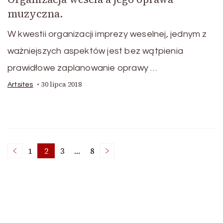
muzyczna.
W kwestii organizacji imprezy weselnej, jednym z
ważniejszych aspektów jest bez wątpienia
prawidłowe zaplanowanie oprawy …
30 lipca 2018
Artsites
Stronicowanie
1
2
3
…
8
Strona
Strona
Strona
Strona
wpisów