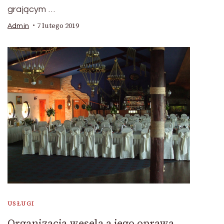
grającym …
7 lutego 2019
Admin
USŁUGI
Organizacja wesela a jego oprawa