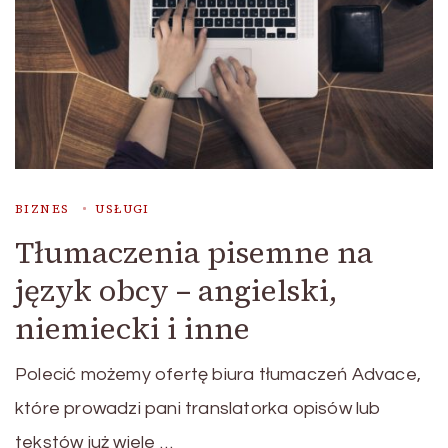
BIZNES
USŁUGI
Tłumaczenia pisemne na
język obcy – angielski,
niemiecki i inne
Polecić możemy ofertę biura tłumaczeń Advace,
które prowadzi pani translatorka opisów lub
tekstów już wiele …