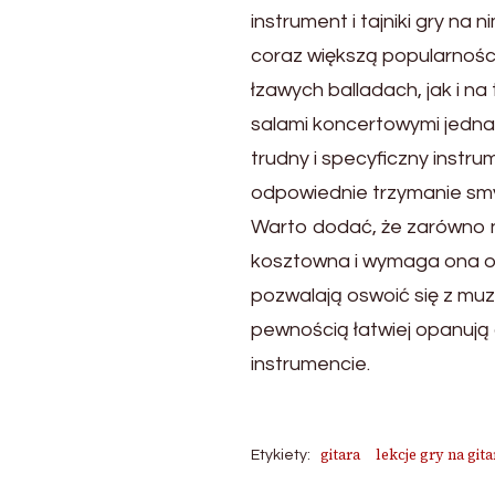
instrument i tajniki gry na
coraz większą popularności
łzawych balladach, jak i n
salami koncertowymi jednak
trudny i specyficzny instr
odpowiednie trzymanie smy
Warto dodać, że zarówno na
kosztowna i wymaga ona o
pozwalają oswoić się z muzy
pewnością łatwiej opanują g
instrumencie.
gitara
lekcje gry na gita
Etykiety: