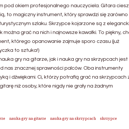
 nim pod okiem profesjonalnego nauczyciela. Gitara ciesz
ą, to magiczny instrument, który sprawdzi się zarówno
a turystycznym szlaku. Skrzypce kojarzone są z eleganck
 można grać na nich i najnowsze kawałki. To piękny, c
ument, którego opanowanie zajmuje sporo czasu (już
czka to sztuka!)
uka gry na gitarze, jak i nauka gry na skrzypcach jest
d nas znacznej sprawności palców. Oba instrumenty
ką i dźwiękami. Ci, którzy potrafią grać na skrzypcach 
itarę niż osoby, które nigdy nie grały na żadnym
rze
nauka gry na gitarze
nauka gry na skrzypcach
skrzypce