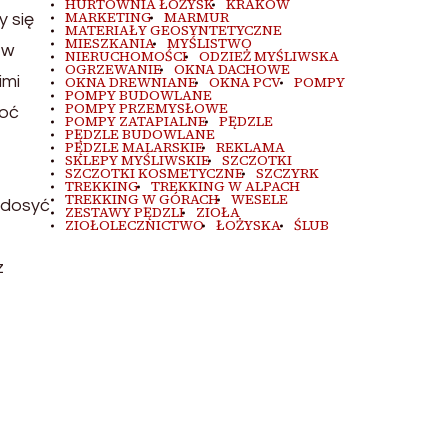
HURTOWNIA ŁOŻYSK
KRAKÓW
MARKETING
MARMUR
y się
MATERIAŁY GEOSYNTETYCZNE
MIESZKANIA
MYŚLISTWO
 w
NIERUCHOMOŚCI
ODZIEŻ MYŚLIWSKA
OGRZEWANIE
OKNA DACHOWE
imi
OKNA DREWNIANE
OKNA PCV
POMPY
POMPY BUDOWLANE
POMPY PRZEMYSŁOWE
hoć
POMPY ZATAPIALNE
PĘDZLE
PĘDZLE BUDOWLANE
PĘDZLE MALARSKIE
REKLAMA
SKLEPY MYŚLIWSKIE
SZCZOTKI
SZCZOTKI KOSMETYCZNE
SZCZYRK
TREKKING
TREKKING W ALPACH
TREKKING W GÓRACH
WESELE
 dosyć
ZESTAWY PĘDZLI
ZIOŁA
ZIOŁOLECZNICTWO
ŁOŻYSKA
ŚLUB
z