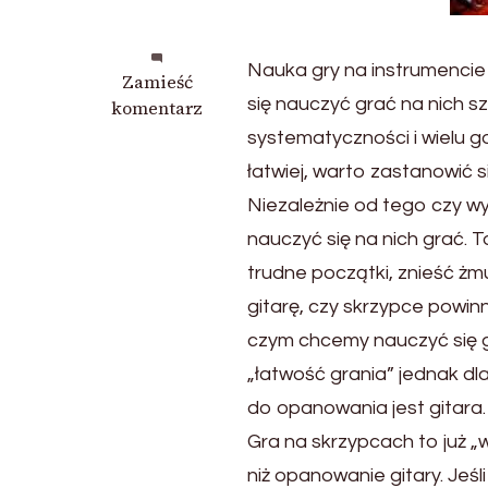
Nauka gry na instrumencie 
we
Zamieść
się nauczyć grać na nich
wpisie
komentarz
Gitara
systematyczności i wielu g
czy
łatwiej, warto zastanowić 
skrzypce
Niezależnie od tego czy w
–
na
nauczyć się na nich grać.
czym
trudne początki, znieść żm
gra
gitarę, czy skrzypce powin
się
łatwiej?
czym chcemy nauczyć się gr
„łatwość grania” jednak d
do opanowania jest gitara. 
Gra na skrzypcach to już 
niż opanowanie gitary. Jeś