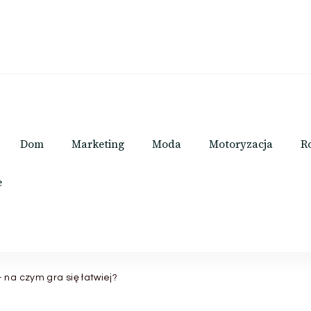
Dom
Marketing
Moda
Motoryzacja
R
e
 na czym gra się łatwiej?