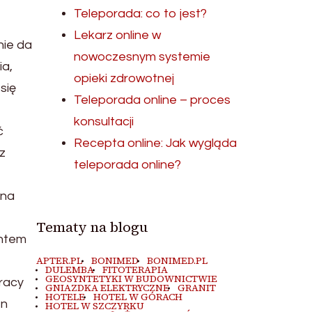
Teleporada: co to jest?
Lekarz online w
nie da
nowoczesnym systemie
ia,
opieki zdrowotnej
się
Teleporada online – proces
konsultacji
ć
Recepta online: Jak wygląda
z
teleporada online?
 na
Tematy na blogu
entem
APTER.PL
BONIMED
BONIMED.PL
DULEMBA
FITOTERAPIA
GEOSYNTETYKI W BUDOWNICTWIE
racy
GNIAZDKA ELEKTRYCZNE
GRANIT
HOTELE
HOTEL W GÓRACH
en
HOTEL W SZCZYRKU